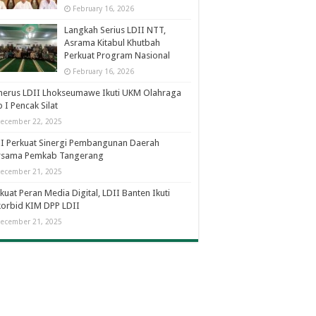
February 16, 2026
Langkah Serius LDII NTT,
Asrama Kitabul Khutbah
Perkuat Program Nasional
February 16, 2026
nerus LDII Lhokseumawe Ikuti UKM Olahraga
 I Pencak Silat
ecember 22, 2025
I Perkuat Sinergi Pembangunan Daerah
rsama Pemkab Tangerang
ecember 21, 2025
kuat Peran Media Digital, LDII Banten Ikuti
orbid KIM DPP LDII
ecember 21, 2025