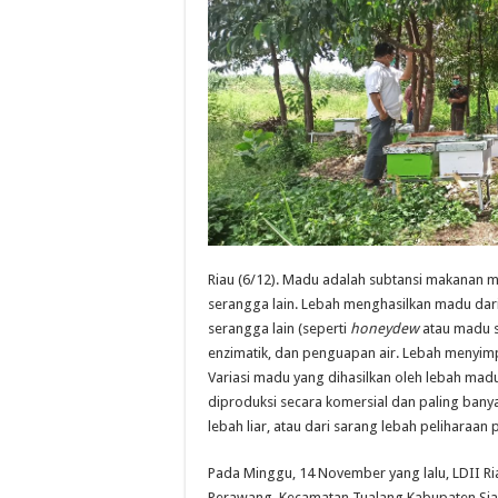
Riau (6/12). Madu adalah subtansi makanan 
serangga lain. Lebah menghasilkan madu dari 
serangga lain (seperti
honeydew
atau madu se
enzimatik, dan penguapan air. Lebah menyimp
Variasi madu yang dihasilkan oleh lebah madu
diproduksi secara komersial dan paling bany
lebah liar, atau dari sarang lebah peliharaan
Pada Minggu, 14 November yang lalu, LDII Ri
Perawang, Kecamatan Tualang Kabupaten Siak 