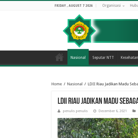
Organisasi
Hubu
FRIDAY , AUGUST 7 2026
Nasional
Seputar NTT
Kesehata
Home
/
Nasional
/
LDII Riau Jadikan Madu Seb
LDII Riau Jadikan Madu Seba
penulis penulis
December 6, 2021