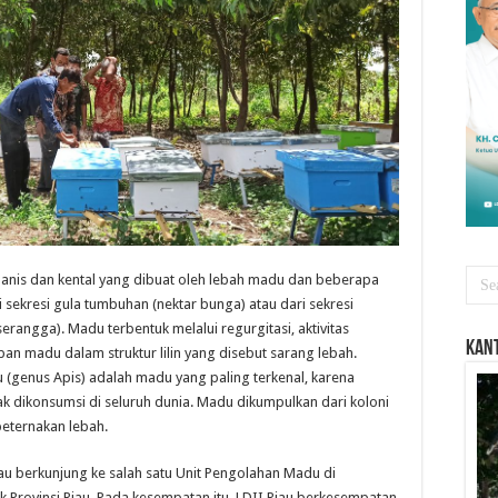
manis dan kental yang dibuat oleh lebah madu dan beberapa
sekresi gula tumbuhan (nektar bunga) atau dari sekresi
rangga). Madu terbentuk melalui regurgitasi, aktivitas
Kant
an madu dalam struktur lilin yang disebut sarang lebah.
 (genus Apis) adalah madu yang paling terkenal, karena
ak dikonsumsi di seluruh dunia. Madu dikumpulkan dari koloni
 peternakan lebah.
au berkunjung ke salah satu Unit Pengolahan Madu di
Provinsi Riau. Pada kesempatan itu, LDII Riau berkesempatan