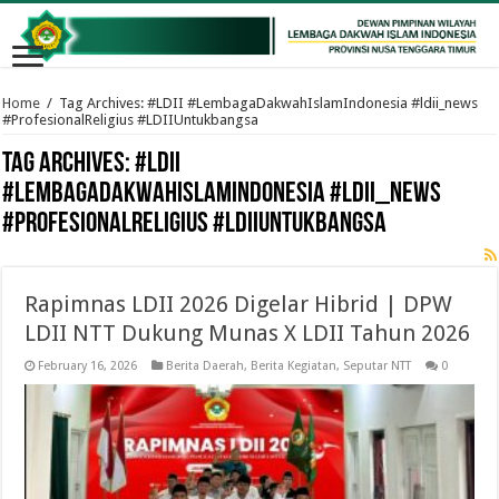
Home
/
Tag Archives: #LDII #LembagaDakwahIslamIndonesia #ldii_news
#ProfesionalReligius #LDIIUntukbangsa
Tag Archives:
#LDII
#LembagaDakwahIslamIndonesia #ldii_news
#ProfesionalReligius #LDIIUntukbangsa
Rapimnas LDII 2026 Digelar Hibrid | DPW
LDII NTT Dukung Munas X LDII Tahun 2026
February 16, 2026
Berita Daerah
,
Berita Kegiatan
,
Seputar NTT
0