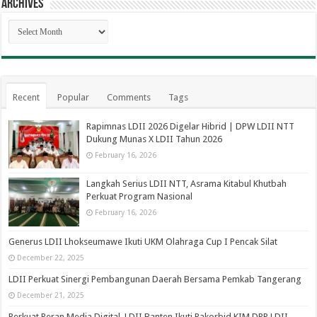
Archives
Archives
Recent
Popular
Comments
Tags
Rapimnas LDII 2026 Digelar Hibrid | DPW LDII NTT
Dukung Munas X LDII Tahun 2026
February 16, 2026
Langkah Serius LDII NTT, Asrama Kitabul Khutbah
Perkuat Program Nasional
February 16, 2026
Generus LDII Lhokseumawe Ikuti UKM Olahraga Cup I Pencak Silat
December 22, 2025
LDII Perkuat Sinergi Pembangunan Daerah Bersama Pemkab Tangerang
December 21, 2025
Perkuat Peran Media Digital, LDII Banten Ikuti Rakorbid KIM DPP LDII