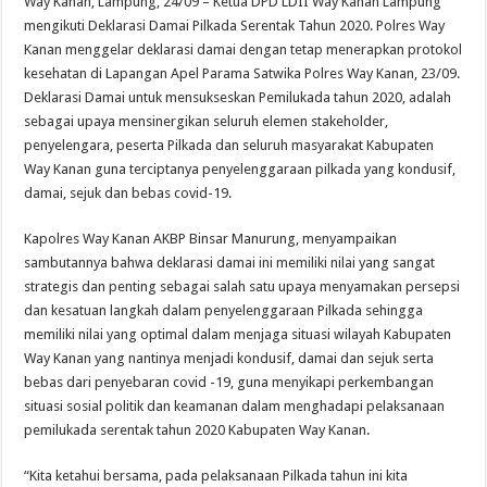
Way Kanan, Lampung, 24/09 – Ketua DPD LDII Way Kanan Lampung
mengikuti Deklarasi Damai Pilkada Serentak Tahun 2020. Polres Way
Kanan menggelar deklarasi damai dengan tetap menerapkan protokol
kesehatan di Lapangan Apel Parama Satwika Polres Way Kanan, 23/09.
Deklarasi Damai untuk mensukseskan Pemilukada tahun 2020, adalah
sebagai upaya mensinergikan seluruh elemen stakeholder,
penyelengara, peserta Pilkada dan seluruh masyarakat Kabupaten
Way Kanan guna terciptanya penyelenggaraan pilkada yang kondusif,
damai, sejuk dan bebas covid-19.
Kapolres Way Kanan AKBP Binsar Manurung, menyampaikan
sambutannya bahwa deklarasi damai ini memiliki nilai yang sangat
strategis dan penting sebagai salah satu upaya menyamakan persepsi
dan kesatuan langkah dalam penyelenggaraan Pilkada sehingga
memiliki nilai yang optimal dalam menjaga situasi wilayah Kabupaten
Way Kanan yang nantinya menjadi kondusif, damai dan sejuk serta
bebas dari penyebaran covid -19, guna menyikapi perkembangan
situasi sosial politik dan keamanan dalam menghadapi pelaksanaan
pemilukada serentak tahun 2020 Kabupaten Way Kanan.
“Kita ketahui bersama, pada pelaksanaan Pilkada tahun ini kita