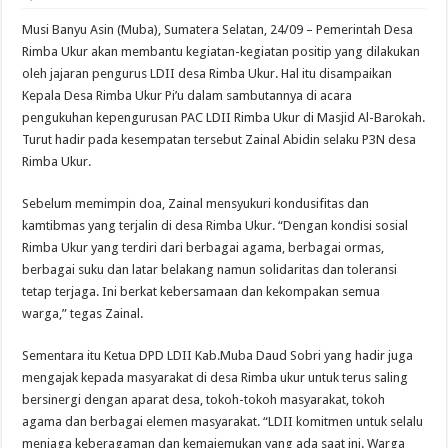
Musi Banyu Asin (Muba), Sumatera Selatan, 24/09 – Pemerintah Desa
Rimba Ukur akan membantu kegiatan-kegiatan positip yang dilakukan
oleh jajaran pengurus LDII desa Rimba Ukur. Hal itu disampaikan
Kepala Desa Rimba Ukur Pi’u dalam sambutannya di acara
pengukuhan kepengurusan PAC LDII Rimba Ukur di Masjid Al-Barokah.
Turut hadir pada kesempatan tersebut Zainal Abidin selaku P3N desa
Rimba Ukur.
Sebelum memimpin doa, Zainal mensyukuri kondusifitas dan
kamtibmas yang terjalin di desa Rimba Ukur. “Dengan kondisi sosial
Rimba Ukur yang terdiri dari berbagai agama, berbagai ormas,
berbagai suku dan latar belakang namun solidaritas dan toleransi
tetap terjaga. Ini berkat kebersamaan dan kekompakan semua
warga,” tegas Zainal.
Sementara itu Ketua DPD LDII Kab.Muba Daud Sobri yang hadir juga
mengajak kepada masyarakat di desa Rimba ukur untuk terus saling
bersinergi dengan aparat desa, tokoh-tokoh masyarakat, tokoh
agama dan berbagai elemen masyarakat. “LDII komitmen untuk selalu
menjaga keberagaman dan kemajemukan yang ada saat ini. Warga