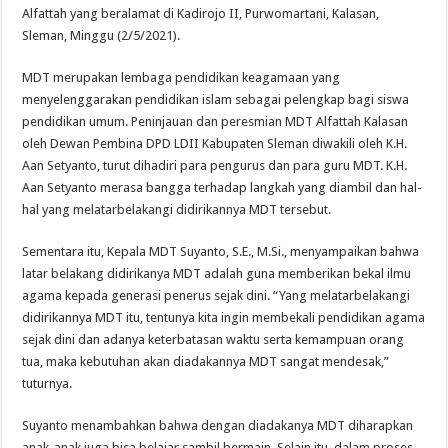
Alfattah yang beralamat di Kadirojo II, Purwomartani, Kalasan,
Sleman, Minggu (2/5/2021).
MDT merupakan lembaga pendidikan keagamaan yang
menyelenggarakan pendidikan islam sebagai pelengkap bagi siswa
pendidikan umum. Peninjauan dan peresmian MDT Alfattah Kalasan
oleh Dewan Pembina DPD LDII Kabupaten Sleman diwakili oleh K.H.
Aan Setyanto, turut dihadiri para pengurus dan para guru MDT. K.H.
Aan Setyanto merasa bangga terhadap langkah yang diambil dan hal-
hal yang melatarbelakangi didirikannya MDT tersebut.
Sementara itu, Kepala MDT Suyanto, S.E., M.Si., menyampaikan bahwa
latar belakang didirikanya MDT adalah guna memberikan bekal ilmu
agama kepada generasi penerus sejak dini. “Yang melatarbelakangi
didirikannya MDT itu, tentunya kita ingin membekali pendidikan agama
sejak dini dan adanya keterbatasan waktu serta kemampuan orang
tua, maka kebutuhan akan diadakannya MDT sangat mendesak,”
tuturnya.
Suyanto menambahkan bahwa dengan diadakanya MDT diharapkan
anak-anak juga bisa belajar sambil bermain. Selain itu, dalam proses