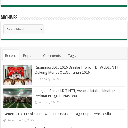
Archives
Archives
Recent
Popular
Comments
Tags
Rapimnas LDII 2026 Digelar Hibrid | DPW LDII NTT
Dukung Munas X LDII Tahun 2026
February 16, 2026
Langkah Serius LDII NTT, Asrama Kitabul Khutbah
Perkuat Program Nasional
February 16, 2026
Generus LDII Lhokseumawe Ikuti UKM Olahraga Cup I Pencak Silat
December 22, 2025