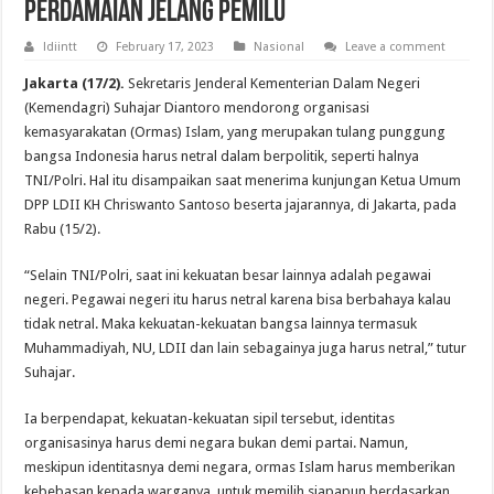
Perdamaian Jelang Pemilu
ldiintt
February 17, 2023
Nasional
Leave a comment
Jakarta (17/2).
Sekretaris Jenderal Kementerian Dalam Negeri
(Kemendagri) Suhajar Diantoro mendorong organisasi
kemasyarakatan (Ormas) Islam, yang merupakan tulang punggung
bangsa Indonesia harus netral dalam berpolitik, seperti halnya
TNI/Polri. Hal itu disampaikan saat menerima kunjungan Ketua Umum
DPP LDII KH Chriswanto Santoso beserta jajarannya, di Jakarta, pada
Rabu (15/2).
“Selain TNI/Polri, saat ini kekuatan besar lainnya adalah pegawai
negeri. Pegawai negeri itu harus netral karena bisa berbahaya kalau
tidak netral. Maka kekuatan-kekuatan bangsa lainnya termasuk
Muhammadiyah, NU, LDII dan lain sebagainya juga harus netral,” tutur
Suhajar.
Ia berpendapat, kekuatan-kekuatan sipil tersebut, identitas
organisasinya harus demi negara bukan demi partai. Namun,
meskipun identitasnya demi negara, ormas Islam harus memberikan
kebebasan kepada warganya, untuk memilih siapapun berdasarkan