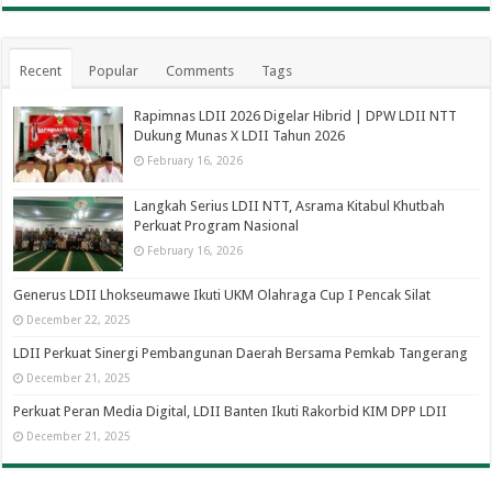
Recent
Popular
Comments
Tags
Rapimnas LDII 2026 Digelar Hibrid | DPW LDII NTT
Dukung Munas X LDII Tahun 2026
February 16, 2026
Langkah Serius LDII NTT, Asrama Kitabul Khutbah
Perkuat Program Nasional
February 16, 2026
Generus LDII Lhokseumawe Ikuti UKM Olahraga Cup I Pencak Silat
December 22, 2025
LDII Perkuat Sinergi Pembangunan Daerah Bersama Pemkab Tangerang
December 21, 2025
Perkuat Peran Media Digital, LDII Banten Ikuti Rakorbid KIM DPP LDII
December 21, 2025