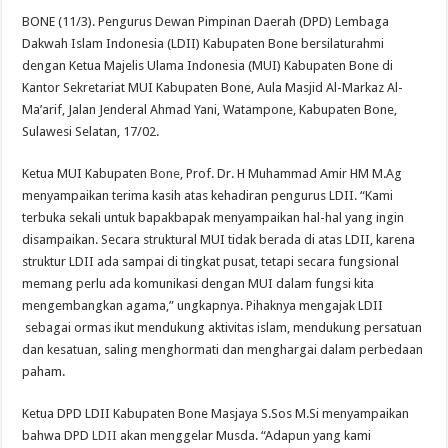
BONE (11/3). Pengurus Dewan Pimpinan Daerah (DPD) Lembaga
Dakwah Islam Indonesia (LDII) Kabupaten Bone bersilaturahmi
dengan Ketua Majelis Ulama Indonesia (MUI) Kabupaten Bone di
Kantor Sekretariat MUI Kabupaten Bone, Aula Masjid Al-Markaz Al-
Ma’arif, Jalan Jenderal Ahmad Yani, Watampone, Kabupaten Bone,
Sulawesi Selatan, 17/02.
Ketua MUI Kabupaten
Bone
, Prof. Dr. H Muhammad Amir HM M.Ag
menyampaikan terima kasih atas kehadiran pengurus LDII. “Kami
terbuka sekali untuk bapakbapak menyampaikan hal-hal yang ingin
disampaikan. Secara struktural MUI tidak berada di atas LDII, karena
struktur LDII ada sampai di tingkat pusat, tetapi secara fungsional
memang perlu ada komunikasi dengan MUI dalam fungsi kita
mengembangkan agama,” ungkapnya. Pihaknya mengajak LDII
sebagai ormas ikut mendukung aktivitas islam, mendukung persatuan
dan kesatuan, saling menghormati dan menghargai dalam perbedaan
paham.
Ketua DPD LDII Kabupaten Bone Masjaya S.Sos M.Si menyampaikan
bahwa DPD
LDII
akan menggelar Musda. “Adapun yang kami