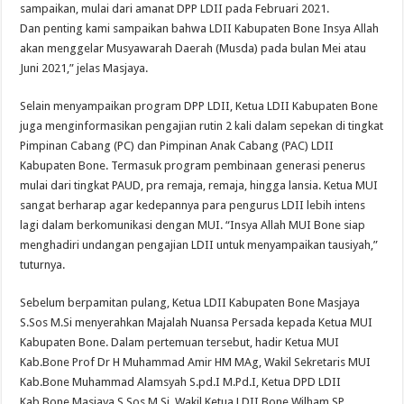
sampaikan, mulai dari amanat DPP LDII pada Februari 2021.
Dan penting kami sampaikan bahwa LDII Kabupaten Bone Insya Allah
akan menggelar Musyawarah Daerah (Musda) pada bulan Mei atau
Juni 2021,” jelas Masjaya.
Selain menyampaikan program DPP LDII, Ketua LDII Kabupaten Bone
juga menginformasikan pengajian rutin 2 kali dalam sepekan di tingkat
Pimpinan Cabang (PC) dan Pimpinan Anak Cabang (PAC) LDII
Kabupaten Bone. Termasuk program pembinaan generasi penerus
mulai dari tingkat PAUD, pra remaja, remaja, hingga lansia. Ketua MUI
sangat berharap agar kedepannya para pengurus LDII lebih intens
lagi dalam berkomunikasi dengan MUI. “Insya Allah MUI Bone siap
menghadiri undangan pengajian LDII untuk menyampaikan tausiyah,”
tuturnya.
Sebelum berpamitan pulang, Ketua LDII Kabupaten Bone Masjaya
S.Sos M.Si menyerahkan Majalah Nuansa Persada kepada Ketua MUI
Kabupaten Bone. Dalam pertemuan tersebut, hadir Ketua MUI
Kab.Bone Prof Dr H Muhammad Amir HM MAg, Wakil Sekretaris MUI
Kab.Bone Muhammad Alamsyah S.pd.I M.Pd.I, Ketua DPD LDII
Kab.Bone Masjaya S.Sos M.Si, Wakil Ketua LDII Bone Wilham SP,