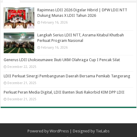
Rapimnas LDII 2026 Digelar Hibrid | DPW LDII NTT
Dukung Munas X LDII Tahun 2026
February 16, 2026
Langkah Serius LDII NTT, Asrama Kitabul Khutbah
Perkuat Program Nasional
February 16, 2026
Generus LDII Lhokseumawe Ikuti UKM Olahraga Cup I Pencak Silat
December 22, 2025
LDII Perkuat Sinergi Pembangunan Daerah Bersama Pemkab Tangerang
December 21, 2025
Perkuat Peran Media Digital, LDII Banten Ikuti Rakorbid KIM DPP LDII
December 21, 2025
Powered by
WordPress
| Designed by
TieLabs