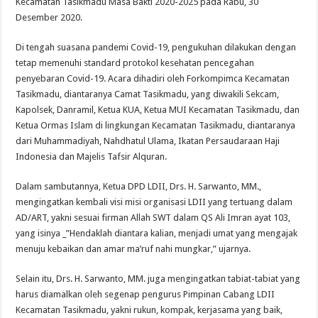
Kecamatan Tasikmadu Masa Bakti 2020-2025 pada Rabu, 30
Desember 2020.
Di tengah suasana pandemi Covid-19, pengukuhan dilakukan dengan
tetap memenuhi standard protokol kesehatan pencegahan
penyebaran Covid-19. Acara dihadiri oleh Forkompimca Kecamatan
Tasikmadu, diantaranya Camat Tasikmadu, yang diwakili Sekcam,
Kapolsek, Danramil, Ketua KUA, Ketua MUI Kecamatan Tasikmadu, dan
Ketua Ormas Islam di lingkungan Kecamatan Tasikmadu, diantaranya
dari Muhammadiyah, Nahdhatul Ulama, Ikatan Persaudaraan Haji
Indonesia dan Majelis Tafsir Alquran.
Dalam sambutannya, Ketua DPD LDII, Drs. H. Sarwanto, MM.,
mengingatkan kembali visi misi organisasi LDII yang tertuang dalam
AD/ART, yakni sesuai firman Allah SWT dalam QS Ali Imran ayat 103,
yang isinya _”Hendaklah diantara kalian, menjadi umat yang mengajak
menuju kebaikan dan amar ma’ruf nahi mungkar,” ujarnya.
Selain itu, Drs. H. Sarwanto, MM. juga mengingatkan tabiat-tabiat yang
harus diamalkan oleh segenap pengurus Pimpinan Cabang LDII
Kecamatan Tasikmadu, yakni rukun, kompak, kerjasama yang baik,