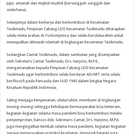
jujur, amanah dan mujhid muzhid (bersungguh-sungguh dan
sederhana).
Selanjutnya dalam berkarya dan berkontribusi di Kecamatan
Tasikmadu, Pimpinan Cabang LDII Kecamatan Tasikmadu diharapkan
selalu minta arahan dr Forkompimca dan selalu bersilaturahim untuk
mewujudkan ukhuwah islamiah di lingkungan Kecamatan Tasikmadu.
Sedangkan Camat Tasikmadu, dalam sambutan yang disampaikan
oleh Sekretaris Camat Tasikmadu, Drs. Harjono, M.Pd.,
mengamanatkan kepada Pimpinan Cabang LDII Kecamatan
Tasikmadu agar berkontribusi selalu berdasar AD/ART serta selalu
berfilosofi pada Pancasila dan UUD 1945 dalam bingkai Negara
Kesatuan Republik Indonesia.
Saling menjaga kenyamanan, silaturrahim, membumi di lingkungan
masing-masing sehingga kehidupan bermasyarakat bisa tenteram,
kegiatan-kegiatan selama masa pandemi bisa berkontribusi melalui
penyemprotan, bansos dsb. Sekretaris Camat, Drs. Harjono, M.Pd.
juga mengingatkan kembali selama masa pandemi, kegiatan-kegiatan
supaya menyesuaikan protokol kesehatan, termasuk hajatan juga