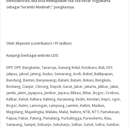
berkolaborasi, kita bisa mewujudkan cita-cita besar Yogyakarta
sebagai ‘Serambi Madinah’,” pungkasnya.
Oleh: Khyeoim (contributor) / FF (editor)
Kunjungi berbagai website LDII
DPP
,
DPP
,
Bangkalan
,
Tanaroja
,
Gunung Kidul
,
Kotabaru
,
Bali
,
DIY
,
Jakpus
,
Jaksel
,
Jateng
,
Kudus
,
Semarang
,
Aceh
,
Babel
,
Balikpapan
,
Bandung
,
Banten
,
Banyuwangi
,
Batam
,
Batam
,
Bekasi
,
Bengkulu
,
Bontang
,
Cianjur
,
Clincing
,
Depok
,
Garut
,
Jabar
,
Jakarta
,
Jakbar
,
Jakut
,
Jambi
,
Jatim
,
Jayapura
,
Jember
,
Jepara
,
BEkasi
,
Blitar
,
Bogor
,
Cirebon
,
Kalbar
,
Kalsel
,
Kaltara
,
Kalteng
,
Karawang
,
Kediri
,
Kendari
,
Kepri
,
ogor
,
Bogor
,
Kutim
,
Lamongan
,
Lampung
,
Lamtim
,
Kaltim
,
Madiun
,
Magelang
,
Majaelngka
,
Maluku
,
Malut
,
Nabire
,
NTB
,
NTT
,
Pamekasan
,
Papua
,
Pabar
,
Pateng
,
Pemalang
,
Purbalingga
,
Purwokerto
,
Riau
,
Sampang
,
Sampit
,
Sidoarjo
,
Sukoharjo
,
Sulbar
,
Sulsel
,
Sultra
,
Sumbar
,