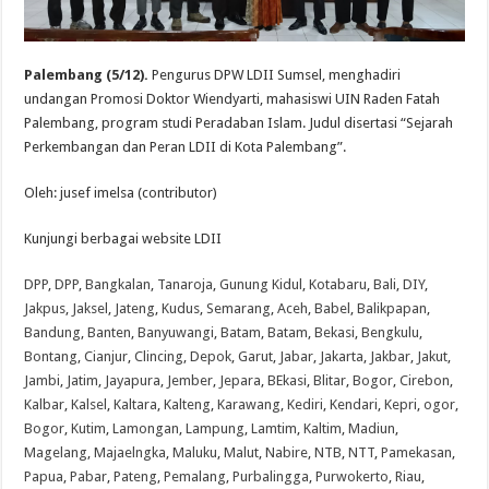
Palembang (5/12).
Pengurus DPW LDII Sumsel, menghadiri
undangan Promosi Doktor Wiendyarti, mahasiswi UIN Raden Fatah
Palembang, program studi Peradaban Islam. Judul disertasi “Sejarah
Perkembangan dan Peran LDII di Kota Palembang”.
Oleh: jusef imelsa (contributor)
Kunjungi berbagai website LDII
DPP
,
DPP
,
Bangkalan
,
Tanaroja
,
Gunung Kidul
,
Kotabaru
,
Bali
,
DIY
,
Jakpus
,
Jaksel
,
Jateng
,
Kudus
,
Semarang
,
Aceh
,
Babel
,
Balikpapan
,
Bandung
,
Banten
,
Banyuwangi
,
Batam
,
Batam
,
Bekasi
,
Bengkulu
,
Bontang
,
Cianjur
,
Clincing
,
Depok
,
Garut
,
Jabar
,
Jakarta
,
Jakbar
,
Jakut
,
Jambi
,
Jatim
,
Jayapura
,
Jember
,
Jepara
,
BEkasi
,
Blitar
,
Bogor
,
Cirebon
,
Kalbar
,
Kalsel
,
Kaltara
,
Kalteng
,
Karawang
,
Kediri
,
Kendari
,
Kepri
,
ogor
,
Bogor
,
Kutim
,
Lamongan
,
Lampung
,
Lamtim
,
Kaltim
,
Madiun
,
Magelang
,
Majaelngka
,
Maluku
,
Malut
,
Nabire
,
NTB
,
NTT
,
Pamekasan
,
Papua
,
Pabar
,
Pateng
,
Pemalang
,
Purbalingga
,
Purwokerto
,
Riau
,