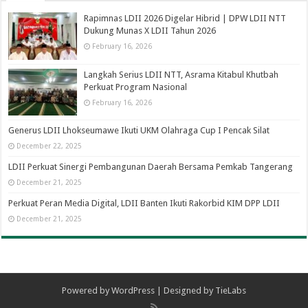
Rapimnas LDII 2026 Digelar Hibrid | DPW LDII NTT
Dukung Munas X LDII Tahun 2026
February 16, 2026
Langkah Serius LDII NTT, Asrama Kitabul Khutbah
Perkuat Program Nasional
February 16, 2026
Generus LDII Lhokseumawe Ikuti UKM Olahraga Cup I Pencak Silat
December 22, 2025
LDII Perkuat Sinergi Pembangunan Daerah Bersama Pemkab Tangerang
December 21, 2025
Perkuat Peran Media Digital, LDII Banten Ikuti Rakorbid KIM DPP LDII
December 21, 2025
Powered by
WordPress
| Designed by
TieLabs