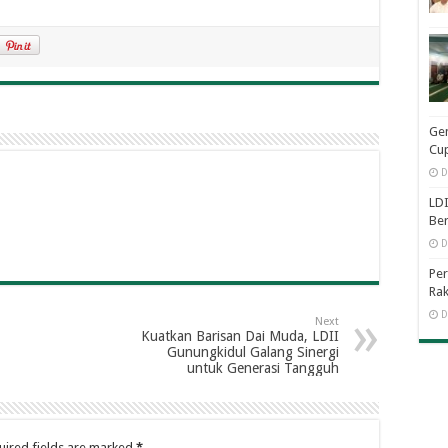
Ge
Cup
D
LDI
Be
D
Per
Rak
D
Next
Kuatkan Barisan Dai Muda, LDII
Gunungkidul Galang Sinergi
untuk Generasi Tangguh
uired fields are marked
*