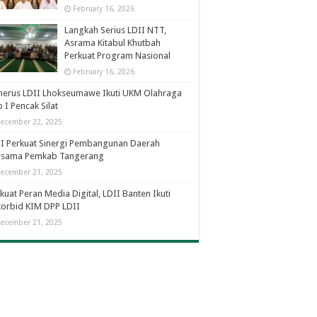
February 16, 2026
Langkah Serius LDII NTT,
Asrama Kitabul Khutbah
Perkuat Program Nasional
February 16, 2026
nerus LDII Lhokseumawe Ikuti UKM Olahraga
 I Pencak Silat
ecember 22, 2025
I Perkuat Sinergi Pembangunan Daerah
rsama Pemkab Tangerang
ecember 21, 2025
kuat Peran Media Digital, LDII Banten Ikuti
orbid KIM DPP LDII
ecember 21, 2025