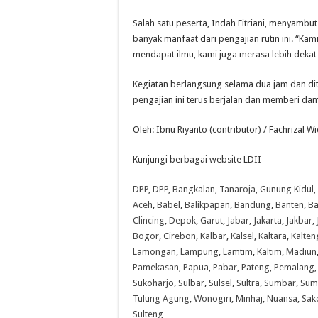
Salah satu peserta, Indah Fitriani, menyamb
banyak manfaat dari pengajian rutin ini. “Kami
mendapat ilmu, kami juga merasa lebih dekat 
Kegiatan berlangsung selama dua jam dan di
pengajian ini terus berjalan dan memberi damp
Oleh: Ibnu Riyanto (contributor) / Fachrizal W
Kunjungi berbagai website LDII
DPP
,
DPP
,
Bangkalan
,
Tanaroja
,
Gunung Kidul
,
Aceh
,
Babel
,
Balikpapan
,
Bandung
,
Banten
,
Ba
Clincing
,
Depok
,
Garut
,
Jabar
,
Jakarta
,
Jakbar
,
Bogor
,
Cirebon
,
Kalbar
,
Kalsel
,
Kaltara
,
Kalten
Lamongan
,
Lampung
,
Lamtim
,
Kaltim
,
Madiun
Pamekasan
,
Papua
,
Pabar
,
Pateng
,
Pemalang
Sukoharjo
,
Sulbar
,
Sulsel
,
Sultra
,
Sumbar
,
Sum
Tulung Agung
,
Wonogiri
,
Minhaj
,
Nuansa
,
Sak
Sulteng