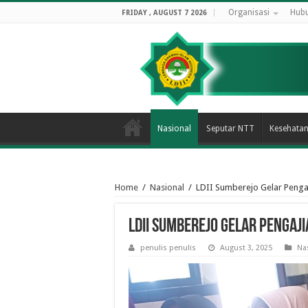
Organisasi
Hubu
FRIDAY , AUGUST 7 2026
Nasional
Seputar NTT
Kesehata
Home
/
Nasional
/
LDII Sumberejo Gelar Penga
LDII Sumberejo Gelar Pengaj
penulis penulis
August 3, 2025
Na