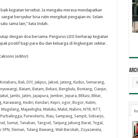
ut baik kegiatan tersebut. Ia mengaku merasa mendapatkan
 sangat bersyukur bisa rutin mengikuti pengajian ini. Selain
satu sama lain,” kata Indah.
tutup dengan doa bersama. Pengurus LDII berharap kegiatan
ak positif bagi para ibu dan keluarga di lingkungan sekitar.
icaksono (editor)
Arc
Arc
Kotabaru
,
Bali
,
DIY
,
Jakpus
,
Jaksel
,
Jateng
,
Kudus
,
Semarang
,
nyuwangi
,
Batam
,
Batam
,
Bekasi
,
Bengkulu
,
Bontang
,
Cianjur
,
Jakut
,
Jambi
,
Jatim
,
Jayapura
,
Jember
,
Jepara
,
BEkasi
,
Blitar
,
g
,
Karawang
,
Kediri
,
Kendari
,
Kepri
,
ogor
,
Bogor
,
Kutim
,
,
Magelang
,
Majaelngka
,
Maluku
,
Malut
,
Nabire
,
NTB
,
NTT
,
Re
,
Purbalingga
,
Purwokerto
,
Riau
,
Sampang
,
Sampit
,
Sidoarjo
,
sel
,
Sumut
,
Tanaban
,
Tangsel
,
Tanjung Jabung Barat
,
Tegal
,
o SPN
,
Sleman
,
Tulang Bawang
,
Wali Barokah
,
Zoyazaneta
,