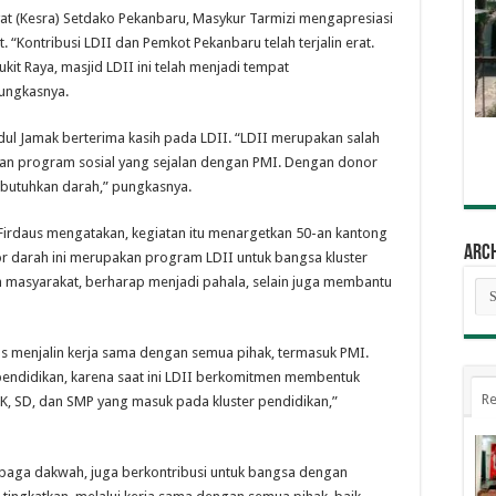
at (Kesra) Setdako Pekanbaru, Masykur Tarmizi mengapresiasi
. “Kontribusi LDII dan Pemkot Pekanbaru telah terjalin erat.
it Raya, masjid LDII ini telah menjadi tempat
ungkasnya.
dul Jamak berterima kasih pada LDII. “LDII merupakan salah
n program sosial yang sejalan dengan PMI. Dengan donor
butuhkan darah,” pungkasnya.
 Firdaus mengatakan, kegiatan itu menargetkan 50-an kantong
Arc
r darah ini merupakan program LDII untuk bangsa kluster
masyarakat, berharap menjadi pahala, selain juga membantu
Arc
s menjalin kerja sama dengan semua pihak, termasuk PMI.
pendidikan, karena saat ini LDII berkomitmen membentuk
Re
 TK, SD, dan SMP yang masuk pada kluster pendidikan,”
mbaga dakwah, juga berkontribusi untuk bangsa dengan