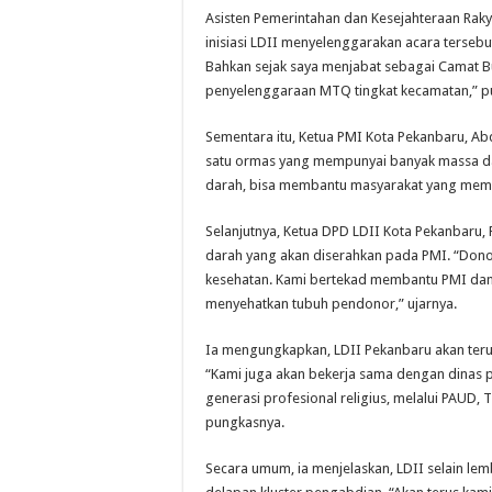
Asisten Pemerintahan dan Kesejahteraan Raky
inisiasi LDII menyelenggarakan acara tersebut
Bahkan sejak saya menjabat sebagai Camat Buk
penyelenggaraan MTQ tingkat kecamatan,” p
Sementara itu, Ketua PMI Kota Pekanbaru, Ab
satu ormas yang mempunyai banyak massa da
darah, bisa membantu masyarakat yang mem
Selanjutnya, Ketua DPD LDII Kota Pekanbaru,
darah yang akan diserahkan pada PMI. “Dono
kesehatan. Kami bertekad membantu PMI dan 
menyehatkan tubuh pendonor,” ujarnya.
Ia mengungkapkan, LDII Pekanbaru akan teru
“Kami juga akan bekerja sama dengan dinas 
generasi profesional religius, melalui PAUD,
pungkasnya.
Secara umum, ia menjelaskan, LDII selain le