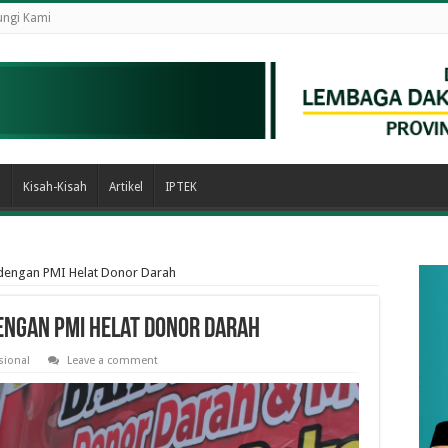
ngi Kami
n
Kisah-Kisah
Artikel
IPTEK
 dengan PMI Helat Donor Darah
engan PMI Helat Donor Darah
sional
Leave a comment