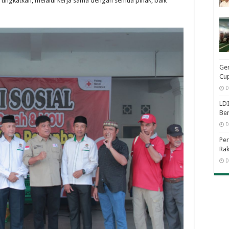
 tingkatkan, melalui kerja sama dengan semua pihak, baik
Ge
Cup
D
LDI
Be
D
Per
Rak
D