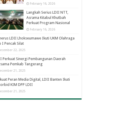
February 16, 2026
Langkah Serius LDII NTT,
Asrama Kitabul Khutbah
Perkuat Program Nasional
February 16, 2026
nerus LDII Lhokseumawe Ikuti UKM Olahraga
 I Pencak Silat
ecember 22, 2025
I Perkuat Sinergi Pembangunan Daerah
rsama Pemkab Tangerang
ecember 21, 2025
kuat Peran Media Digital, LDII Banten Ikuti
orbid KIM DPP LDII
ecember 21, 2025