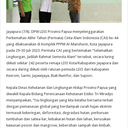
Jayapura (7/8). DPW LDII Provinsi Papua menyelenggarakan
Perkemahan Akhir Tahun (Permata) Cinta Alam Indonesia (CAI) ke-44
yang dilaksanakan di Komplek PPPM Al-Manshurin, Kota Jayapura
pada 29-30 Juli 2023. Permata CAI yang bertemakan “Selamatkan
Lingkungan, Jadilah Rahmat Semesta Alam” tersebut, secara luring
diikuti sekitar 242 peserta remaja LDII Kota/Kabupaten Jayapura dan
secara daring diikuti oleh ratusan pemuda LDII dari Kabupaten
Keerom, Sarmi, Jayawijaya, Biak Numfor, dan Supiori.
Kepala Dinas Kehutanan dan Lingkungan Hidup Provinsi Papua yang
diwakili Kepala Bidang Perencanaan Kehutanan Estiko Tri Wiradyo
menyampaikan, “Isu lingkungan yang kita ketahui bersama terkait
dengan pemanasan global yang berdampak curah hujan ekstrim
termasuk kekeringan, deforestasi, degradasi hutan, perburuan
tumbuhan dan satwa liar, kebakaran hutan dan lahan, kerusakan
kawasan pesisir dan mangrove, kebersihan sampah dan limbah.