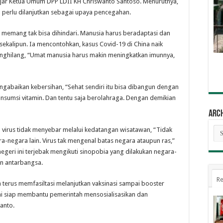
jar Ketua Umum DPP LDII KH Chriswanto Santoso. Menurutnya,
 perlu dilanjutkan sebagai upaya pencegahan.
 memang tak bisa dihindari. Manusia harus beradaptasi dan
ekalipun. Ia mencontohkan, kasus Covid-19 di China naik
enghilang, “Umat manusia harus makin meningkatkan imunnya,
gabaikan kebersihan, “Sehat sendiri itu bisa dibangun dengan
nsumsi vitamin. Dan tentu saja berolahraga. Dengan demikian
Arc
Arc
 virus tidak menyebar melalui kedatangan wisatawan, “Tidak
ra-negara lain. Virus tak mengenal batas negara ataupun ras,”
egeri ini terjebak mengikuti sinopobia yang dilakukan negara-
an antarbangsa.
Re
terus memfasiltasi melanjutkan vaksinasi sampai booster
i siap membantu pemerintah mensosialisasikan dan
anto.