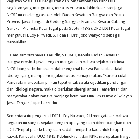
kegiatan Sosialisasi Penguatan dan Pengembangan Pancasila.
Kegiatan yang mengusung tema “Merawat Kebhinekaan Menjaga
NKRI” ini diselenggarakan oleh Badan Kesatuan Bangsa dan Politik
Provinsi Jawa Tengah di Gedung Sanggar Pramuka Kwartir Cabang
Gerakan Pramuka Kota Tegal pada Sabtu (13/3). DPD LDII Kota
Tegal
mengutus H. Edy Nirwadi, S.H dan H. Drs. Joko Wahyono sebagai
perwakilan.
Dalam sambutannya Haerudin, S.H, M.H, Kepala Badan Kesatuan
Bangsa Provinsi Jawa Tengah mengatakan bahwa sejak berdirinya
NKRI, bangsa Indonesia sudah mengenal bahwa Pancasila adalah
idiologi yang mampu mengakomodasi kemajemukan. “Karena itulah
Pancasila merupakan pilihan tepat untuk selalu dijadikan pandangan
dan idiologi negara, maka diperlukan sinergi antara Pemerintah dan
masyarakat dalam rangka menjaga keutuhan NKRI khusunya di wilayah
Jawa Tengah,” ujar Haerudin.
Sementara itu pengurus
LDII
H. Edy Nirwadi, S.H mengatakan bahwa
kegiatan ini sangat sejalan dengan apa yang telah dikembangkan oleh
LDII. “Empat pilar kebangsaan sudah menjadi tekad untuk tetap di
kawal. Pancasila, UUD 1945, Kebhinekaan, dan NKRI merupakan harga