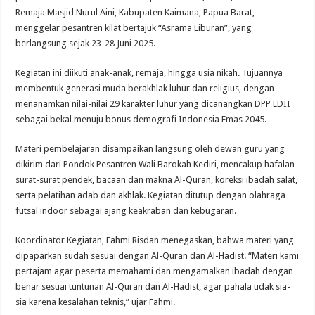
Remaja Masjid Nurul Aini, Kabupaten Kaimana, Papua Barat,
menggelar pesantren kilat bertajuk “Asrama Liburan”, yang
berlangsung sejak 23-28 Juni 2025.
Kegiatan ini diikuti anak-anak, remaja, hingga usia nikah. Tujuannya
membentuk generasi muda berakhlak luhur dan religius, dengan
menanamkan nilai-nilai 29 karakter luhur yang dicanangkan DPP LDII
sebagai bekal menuju bonus demografi Indonesia Emas 2045.
Materi pembelajaran disampaikan langsung oleh dewan guru yang
dikirim dari Pondok Pesantren Wali Barokah Kediri, mencakup hafalan
surat-surat pendek, bacaan dan makna Al-Quran, koreksi ibadah salat,
serta pelatihan adab dan akhlak. Kegiatan ditutup dengan olahraga
futsal indoor sebagai ajang keakraban dan kebugaran.
Koordinator Kegiatan, Fahmi Risdan menegaskan, bahwa materi yang
dipaparkan sudah sesuai dengan Al-Quran dan Al-Hadist. “Materi kami
pertajam agar peserta memahami dan mengamalkan ibadah dengan
benar sesuai tuntunan Al-Quran dan Al-Hadist, agar pahala tidak sia-
sia karena kesalahan teknis,” ujar Fahmi.