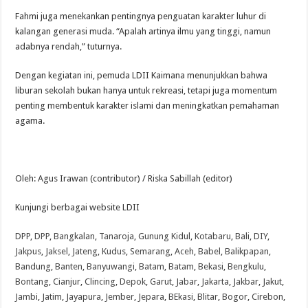
Fahmi juga menekankan pentingnya penguatan karakter luhur di
kalangan generasi muda. “Apalah artinya ilmu yang tinggi, namun
adabnya rendah,” tuturnya.
Dengan kegiatan ini, pemuda LDII Kaimana menunjukkan bahwa
liburan sekolah bukan hanya untuk rekreasi, tetapi juga momentum
penting membentuk karakter islami dan meningkatkan pemahaman
agama.
Oleh: Agus Irawan (contributor) / Riska Sabillah (editor)
Kunjungi berbagai website LDII
DPP
,
DPP
,
Bangkalan
,
Tanaroja
,
Gunung Kidul
,
Kotabaru
,
Bali
,
DIY
,
Jakpus
,
Jaksel
,
Jateng
,
Kudus
,
Semarang
,
Aceh
,
Babel
,
Balikpapan
,
Bandung
,
Banten
,
Banyuwangi
,
Batam
,
Batam
,
Bekasi
,
Bengkulu
,
Bontang
,
Cianjur
,
Clincing
,
Depok
,
Garut
,
Jabar
,
Jakarta
,
Jakbar
,
Jakut
,
Jambi
,
Jatim
,
Jayapura
,
Jember
,
Jepara
,
BEkasi
,
Blitar
,
Bogor
,
Cirebon
,