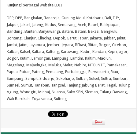
Kunjungi berbagai website LDII
DPP
,
DPP
,
Bangkalan
,
Tanaroja
,
Gunung Kidul
,
Kotabaru
,
Bali
,
DIY
,
Jakpus
,
Jaksel
,
Jateng
,
Kudus
,
Semarang
,
Aceh
,
Babel
,
Balikpapan
,
Bandung
,
Banten
,
Banyuwangi
,
Batam
,
Batam
,
Bekasi
,
Bengkulu
,
Bontang
,
Cianjur
,
Clincing
,
Depok
,
Garut
,
Jabar
,
Jakarta
,
Jakbar
,
Jakut
,
Jambi
,
Jatim
,
Jayapura
,
Jember
,
Jepara
,
BEkasi
,
Blitar
,
Bogor
,
Cirebon
,
Kalbar
,
Kalsel
,
Kaltara
,
Kalteng
,
Karawang
,
Kediri
,
Kendari
,
Kepri
,
ogor
,
Bogor
,
Kutim
,
Lamongan
,
Lampung
,
Lamtim
,
Kaltim
,
Madiun
,
Magelang
,
Majaelngka
,
Maluku
,
Malut
,
Nabire
,
NTB
,
NTT
,
Pamekasan
,
Papua
,
Pabar
,
Pateng
,
Pemalang
,
Purbalingga
,
Purwokerto
,
Riau
,
Sampang
,
Sampit
,
Sidoarjo
,
Sukoharjo
,
Sulbar
,
Sulsel
,
Sultra
,
Sumbar
,
Sumsel
,
Sumut
,
Tanaban
,
Tangsel
,
Tanjung Jabung Barat
,
Tegal
,
Tulung
Agung
,
Wonogiri
,
Minhaj
,
Nuansa
,
Sako SPN
,
Sleman
,
Tulang Bawang
,
Wali Barokah
,
Zoyazaneta
,
Sulteng