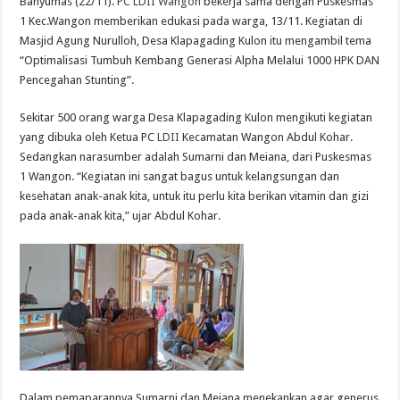
Banyumas (22/11).
PC LDII Wangon
bekerja sama dengan Puskesmas
1 Kec.Wangon memberikan edukasi pada warga, 13/11. Kegiatan di
Masjid Agung Nurulloh, Desa Klapagading Kulon itu mengambil tema
“Optimalisasi Tumbuh Kembang Generasi Alpha Melalui 1000 HPK DAN
Pencegahan Stunting”.
Sekitar 500 orang warga Desa Klapagading Kulon mengikuti kegiatan
yang dibuka oleh Ketua PC
LDII
Kecamatan Wangon Abdul Kohar.
Sedangkan narasumber adalah Sumarni dan Meiana, dari Puskesmas
1 Wangon. “Kegiatan ini sangat bagus untuk kelangsungan dan
kesehatan anak-anak kita, untuk itu perlu kita berikan vitamin dan gizi
pada anak-anak kita,” ujar Abdul Kohar.
Dalam pemaparannya Sumarni dan Meiana menekankan agar generus