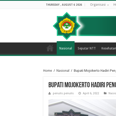
Organisasi
H
THURSDAY , AUGUST 6 2026
Nasional
Seputar NTT
Kesehata
Home
/
Nasional
/
Bupati Mojokerto Hadiri Pe
Bupati Mojokerto Hadiri Pe
penulis penulis
April 6, 2022
Nasio