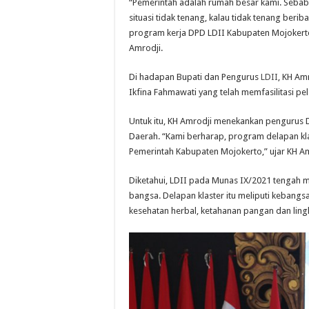
“Pemerintah adalah rumah besar kami. Sebab, 
situasi tidak tenang, kalau tidak tenang ber
program kerja DPD LDII Kabupaten Mojokerto
Amrodji.
Di hadapan Bupati dan Pengurus
LDII
, KH Am
Ikfina Fahmawati yang telah memfasilitasi p
Untuk itu, KH Amrodji menekankan pengurus
Daerah. “Kami berharap, program delapan kla
Pemerintah Kabupaten Mojokerto,” ujar KH Am
Diketahui, LDII pada Munas IX/2021 tengah m
bangsa. Delapan klaster itu meliputi kebangs
kesehatan herbal, ketahanan pangan dan lingku