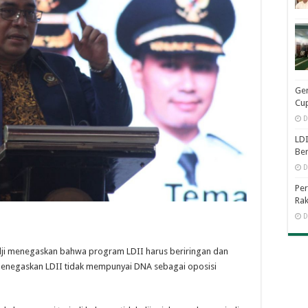
Ge
Cup
D
LDI
Be
D
Per
Rak
D
dji menegaskan bahwa program LDII harus beriringan dan
menegaskan LDII tidak mempunyai DNA sebagai oposisi