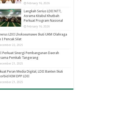
February 16, 2026
Langkah Serius LDII NTT,
Asrama Kitabul Khutbah
Perkuat Program Nasional
February 16, 2026
nerus LDII Lhokseumawe Ikuti UKM Olahraga
 I Pencak Silat
ecember 22, 2025
I Perkuat Sinergi Pembangunan Daerah
rsama Pemkab Tangerang
ecember 21, 2025
kuat Peran Media Digital, LDII Banten Ikuti
orbid KIM DPP LDII
ecember 21, 2025