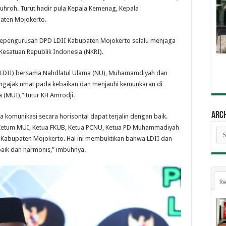
uhroh. Turut hadir pula Kepala Kemenag, Kepala
paten Mojokerto.
epengurusan DPD LDII Kabupaten Mojokerto selalu menjaga
satuan Republik Indonesia (NKRI).
 (LDII) bersama Nahdlatul Ulama (NU), Muhamamdiyah dan
ngajak umat pada kebaikan dan menjauhi kemunkaran di
(MUI),” tutur KH Amrodji.
Arc
la komunikasi secara horisontal dapat terjalin dengan baik.
a Ketum MUI, Ketua FKUB, Ketua PCNU, Ketua PD Muhammadiyah
Arc
II Kabupaten Mojokerto. Hal ini membuktikan bahwa LDII dan
baik dan harmonis,” imbuhnya.
Re