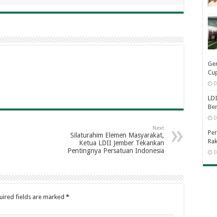
Ge
Cup
D
LDI
Be
D
Next
Per
Silaturahim Elemen Masyarakat,
Rak
Ketua LDII Jember Tekankan
Pentingnya Persatuan Indonesia
D
uired fields are marked
*