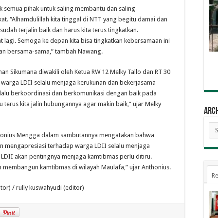
 semua pihak untuk saling membantu dan saling
. “Alhamdulillah kita tinggal di NTT yang begitu damai dan
ah terjalin baik dan harus kita terus tingkatkan.
at lagi. Semoga ke depan kita bisa tingkatkan kebersamaan ini
tan bersama-sama,” tambah Nawang.
an Sikumana diwakili oleh Ketua RW 12 Melky Tallo dan RT 30
warga LDII selalu menjaga kerukunan dan bekerjasama
lalu berkoordinasi dan berkomunikasi dengan baik pada
 terus kita jalin hubungannya agar makin baik,” ujar Melky
Arc
Arc
thonius Mengga dalam sambutannya mengatakan bahwa
n mengapresiasi terhadap warga LDII selalu menjaga
DII akan pentingnya menjaga kamtibmas perlu ditiru.
m membangun kamtibmas di wilayah Maulafa,” ujar Anthonius.
Re
r) / rully kuswahyudi (editor)