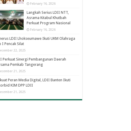
February 16, 2026
Langkah Serius LDII NTT,
Asrama Kitabul Khutbah
Perkuat Program Nasional
February 16, 2026
nerus LDII Lhokseumawe Ikuti UKM Olahraga
 I Pencak Silat
ecember 22, 2025
I Perkuat Sinergi Pembangunan Daerah
rsama Pemkab Tangerang
ecember 21, 2025
kuat Peran Media Digital, LDII Banten Ikuti
orbid KIM DPP LDII
ecember 21, 2025