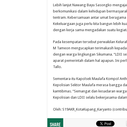
Lebih lanjut Nawang Bayu Sasongko mengajak
berkomunikasi dalam kehidupan bermasyarakat
tentram. Kebersamaan antar umat beragama sud
Kekeluargaan juga perlu kita bangun lebih ku
dengan kerja sama mengadakan suatu kegia
Pada kesempatan tersebut perwakilan Kelurah
M Tameon mengucapkan terimakasih kepada 
dengan warga lingkungan Sikumana. “LDII se
aparat pemerintah dalam hal apapun. Ini perlu
Tallo.
Sementara itu Kapolsek Maulafa Kompol An
Kepolisian Sektor Maulafa merasa bangga da
kamtibmas. “Semangat dan kesadaran warga L
Kepolisian dan LDII selalu bekerjasama dala
Oleh: S19AKR_KotaKupang_Karyanto (contributo
Share