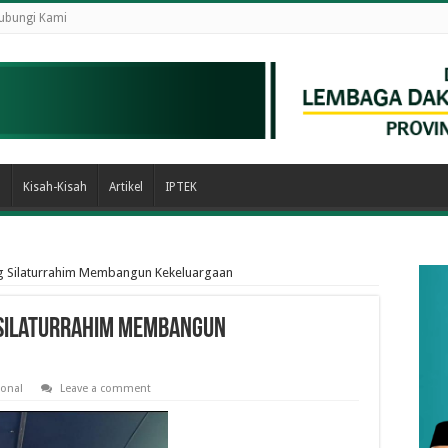
ubungi Kami
n
Kisah-Kisah
Artikel
IPTEK
g Silaturrahim Membangun Kekeluargaan
 Silaturrahim Membangun
onal
Leave a comment