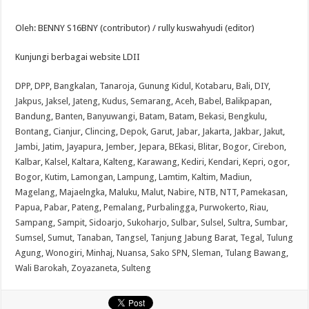
Oleh: BENNY S16BNY (contributor) / rully kuswahyudi (editor)
Kunjungi berbagai website LDII
DPP
,
DPP
,
Bangkalan
,
Tanaroja
,
Gunung Kidul
,
Kotabaru
,
Bali
,
DIY
,
Jakpus
,
Jaksel
,
Jateng
,
Kudus
,
Semarang
,
Aceh
,
Babel
,
Balikpapan
,
Bandung
,
Banten
,
Banyuwangi
,
Batam
,
Batam
,
Bekasi
,
Bengkulu
,
Bontang
,
Cianjur
,
Clincing
,
Depok
,
Garut
,
Jabar
,
Jakarta
,
Jakbar
,
Jakut
,
Jambi
,
Jatim
,
Jayapura
,
Jember
,
Jepara
,
BEkasi
,
Blitar
,
Bogor
,
Cirebon
,
Kalbar
,
Kalsel
,
Kaltara
,
Kalteng
,
Karawang
,
Kediri
,
Kendari
,
Kepri
,
ogor
,
Bogor
,
Kutim
,
Lamongan
,
Lampung
,
Lamtim
,
Kaltim
,
Madiun
,
Magelang
,
Majaelngka
,
Maluku
,
Malut
,
Nabire
,
NTB
,
NTT
,
Pamekasan
,
Papua
,
Pabar
,
Pateng
,
Pemalang
,
Purbalingga
,
Purwokerto
,
Riau
,
Sampang
,
Sampit
,
Sidoarjo
,
Sukoharjo
,
Sulbar
,
Sulsel
,
Sultra
,
Sumbar
,
Sumsel
,
Sumut
,
Tanaban
,
Tangsel
,
Tanjung Jabung Barat
,
Tegal
,
Tulung
Agung
,
Wonogiri
,
Minhaj
,
Nuansa
,
Sako SPN
,
Sleman
,
Tulang Bawang
,
Wali Barokah
,
Zoyazaneta
,
Sulteng