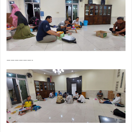
——————–
——————–