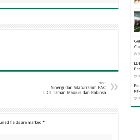
Ge
Cup
D
LDI
Be
D
Next
Per
Sinergi dari Silaturrahim PAC
Rak
LDII Taman Madiun dan Babinsa
D
uired fields are marked
*