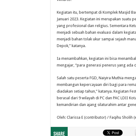
Kegiatan itu, bertempat di Komplek Masjid Ba
Januari 2023. Kegiatan ini merupakan suat
yang profesional dan religius. Sementara Ket
menjadi sebuah bahan evaluasi dalam kegiata
menjadi bahan tolak ukur sampai sejauh mana
Depok,” katanya.
Ia menambahkan, kegiatan ini bisa menamba
mengajar, “para generasi penerus yang ada di
Salah satu peserta FGD, Naiyira Muthia meng
membangun kepercayaan diri bagi para remaja.
diadakan setiap tahun,” katanya. Kegiatan Fes
berasal dari 9 wilayah di PC dan PAC LDII Ko
kemandirian dan ajang silaturahim antar gene
Oleh: Clarissa E (contributor) / Faqihu Sholih (
Share