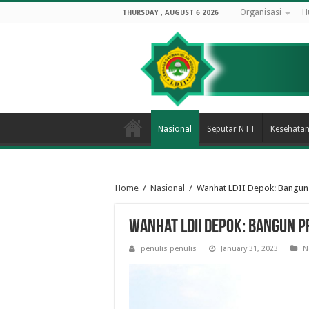
Organisasi
H
THURSDAY , AUGUST 6 2026
Nasional
Seputar NTT
Kesehata
Home
/
Nasional
/
Wanhat LDII Depok: Bangun 
Wanhat LDII Depok: Bangun P
penulis penulis
January 31, 2023
N