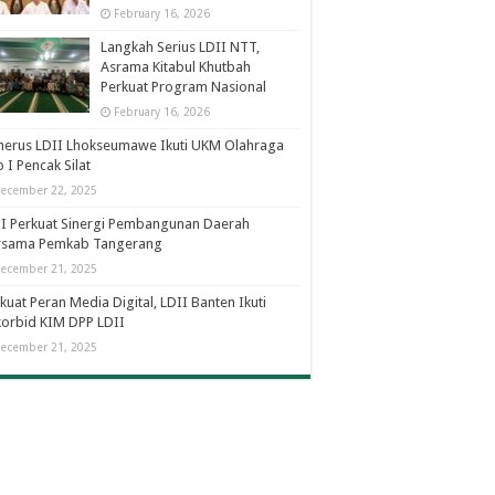
February 16, 2026
Langkah Serius LDII NTT,
Asrama Kitabul Khutbah
Perkuat Program Nasional
February 16, 2026
nerus LDII Lhokseumawe Ikuti UKM Olahraga
 I Pencak Silat
ecember 22, 2025
I Perkuat Sinergi Pembangunan Daerah
rsama Pemkab Tangerang
ecember 21, 2025
kuat Peran Media Digital, LDII Banten Ikuti
orbid KIM DPP LDII
ecember 21, 2025