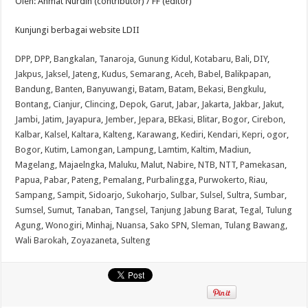
Oleh: Ahmat Nurdin (contributor) / FF (editor)
Kunjungi berbagai website LDII
DPP
,
DPP
,
Bangkalan
,
Tanaroja
,
Gunung Kidul
,
Kotabaru
,
Bali
,
DIY
,
Jakpus
,
Jaksel
,
Jateng
,
Kudus
,
Semarang
,
Aceh
,
Babel
,
Balikpapan
,
Bandung
,
Banten
,
Banyuwangi
,
Batam
,
Batam
,
Bekasi
,
Bengkulu
,
Bontang
,
Cianjur
,
Clincing
,
Depok
,
Garut
,
Jabar
,
Jakarta
,
Jakbar
,
Jakut
,
Jambi
,
Jatim
,
Jayapura
,
Jember
,
Jepara
,
BEkasi
,
Blitar
,
Bogor
,
Cirebon
,
Kalbar
,
Kalsel
,
Kaltara
,
Kalteng
,
Karawang
,
Kediri
,
Kendari
,
Kepri
,
ogor
,
Bogor
,
Kutim
,
Lamongan
,
Lampung
,
Lamtim
,
Kaltim
,
Madiun
,
Magelang
,
Majaelngka
,
Maluku
,
Malut
,
Nabire
,
NTB
,
NTT
,
Pamekasan
,
Papua
,
Pabar
,
Pateng
,
Pemalang
,
Purbalingga
,
Purwokerto
,
Riau
,
Sampang
,
Sampit
,
Sidoarjo
,
Sukoharjo
,
Sulbar
,
Sulsel
,
Sultra
,
Sumbar
,
Sumsel
,
Sumut
,
Tanaban
,
Tangsel
,
Tanjung Jabung Barat
,
Tegal
,
Tulung
Agung
,
Wonogiri
,
Minhaj
,
Nuansa
,
Sako SPN
,
Sleman
,
Tulang Bawang
,
Wali Barokah
,
Zoyazaneta
,
Sulteng