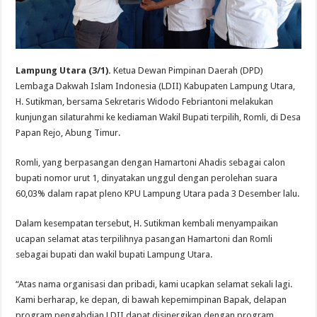
Lampung Utara (3/1).
Ketua Dewan Pimpinan Daerah (DPD)
Lembaga Dakwah Islam Indonesia (LDII) Kabupaten Lampung Utara,
H. Sutikman, bersama Sekretaris Widodo Febriantoni melakukan
kunjungan silaturahmi ke kediaman Wakil Bupati terpilih, Romli, di Desa
Papan Rejo, Abung Timur.
Romli, yang berpasangan dengan Hamartoni Ahadis sebagai calon
bupati nomor urut 1, dinyatakan unggul dengan perolehan suara
60,03% dalam rapat pleno KPU Lampung Utara pada 3 Desember lalu.
Dalam kesempatan tersebut, H. Sutikman kembali menyampaikan
ucapan selamat atas terpilihnya pasangan Hamartoni dan Romli
sebagai bupati dan wakil bupati Lampung Utara.
“Atas nama organisasi dan pribadi, kami ucapkan selamat sekali lagi.
Kami berharap, ke depan, di bawah kepemimpinan Bapak, delapan
program pengabdian LDII dapat disinergikan dengan program