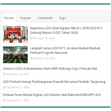
Recent
Popular
Comments
Tags
Rapimnas LDII 2026 Digelar Hibrid | DPW LDII NTT
Dukung Munas X LDII Tahun 2026
February 16, 2026
Langkah Serius LDII NTT, Asrama Kitabul Khutbah
Perkuat Program Nasional
February 16, 2026
Generus LDII Lhokseumawe Ikuti UKM Olahraga Cup I Pencak Silat
December 22, 2025
LDII Perkuat Sinergi Pembangunan Daerah Bersama Pemkab Tangerang
December 21, 2025
Perkuat Peran Media Digital, LDII Banten Ikuti Rakorbid KIM DPP LDII
December 21, 2025