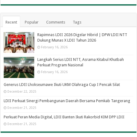
Recent
Popular
Comments
Tags
Rapimnas LDII 2026 Digelar Hibrid | DPW LDII NTT
Dukung Munas X LDII Tahun 2026
February 16, 2026
Langkah Serius LDII NTT, Asrama Kitabul Khutbah
Perkuat Program Nasional
February 16, 2026
Generus LDII Lhokseumawe Ikuti UKM Olahraga Cup I Pencak Silat
December 22, 2025
LDII Perkuat Sinergi Pembangunan Daerah Bersama Pemkab Tangerang
December 21, 2025
Perkuat Peran Media Digital, LDII Banten Ikuti Rakorbid KIM DPP LDII
December 21, 2025