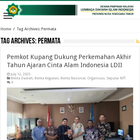
Home
/
Tag Archives: Permata
Tag Archives:
Permata
Pemkot Kupang Dukung Perkemahan Akhir
Tahun Ajaran Cinta Alam Indonesia LDII
July 12, 2025
Berita Daerah
,
Berita Kegiatan
,
Berita Nasional
,
Organisasi
,
Seputar NTT
0