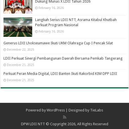
Dukung Munas X LDII Tahun 2026
February 16, 2026
Langkah Serius LDII NTT, Asrama Kitabul Khutbah
Perkuat Program Nasional
February 16, 2026
Generus LDII Lhokseumawe Ikuti UKM Olahraga Cup I Pencak Silat
December 22, 2025
LDII Perkuat Sinergi Pembangunan Daerah Bersama Pemkab Tangerang
December 21, 2025
Perkuat Peran Media Digital, LDII Banten Ikuti Rakorbid KIM DPP LDII
December 21, 2025
Powered by
WordPress
| Designed by
TieLabs
DPW LDII NTT © Copyright 2026, All Rights Reserved