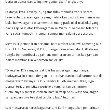
berjalan damai dan saling menguntungkan,” ungkapnya.
Faktanya, kata H. Wahyudi, agama tidak menolak tradisi secara
keseluruhan, ajaran agama yang melahirkan tradisi baru membawa
bukti bahwa agama bisa memberi ruang pada nilai-nilai lokal yang
dianggap baik. Atas keberagaman ini, Wahyudi berpesan toleransi
yang sudah tumbuh ini jangan sampai mengalami pergeseran.
Memasuki pemaparan pertama, narasumber Kakanwil Kemenag DIY
Drs. H. Edhi Gunawan, M.Pd.I., mengapresiasi kegiatan LDII dalam
rangka berkontribusi bagaimana memerankan ormas keagamaan
dalam membangun keharmonisan di DIY.
“Diketahui, DIY yang sangat luar biasa beragam agamanya,
budayanya, ini rentan dengan perpecahan dan ketidakharmonisan di
masyarakat,” katanya. Di DIY sendiri, H. Edhi menyebutkan, juga
pernah terjadi peristiwa-peristiwa yang rentan disharmoni.
“Semuanya bisa terselesaikan, namun tetap perlu waspada jangan
sampai peristiwa tersebut terulang lagi,” tuturnya.
Lalu masyarakat harus bagaimana, H. Edhi mengatakan pemerintah