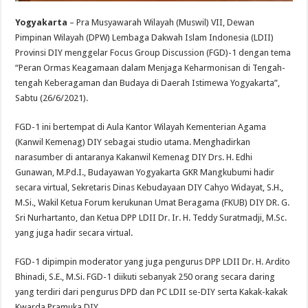
Yogyakarta
– Pra Musyawarah Wilayah (Muswil) VII, Dewan
Pimpinan Wilayah (DPW) Lembaga Dakwah Islam Indonesia (LDII)
Provinsi DIY menggelar Focus Group Discussion (FGD)-1 dengan tema
“Peran Ormas Keagamaan dalam Menjaga Keharmonisan di Tengah-
tengah Keberagaman dan Budaya di Daerah Istimewa Yogyakarta”,
Sabtu (26/6/2021).
FGD-1 ini bertempat di Aula Kantor Wilayah Kementerian Agama
(Kanwil Kemenag) DIY sebagai studio utama. Menghadirkan
narasumber di antaranya Kakanwil Kemenag DIY Drs. H. Edhi
Gunawan, M.Pd.I., Budayawan Yogyakarta GKR Mangkubumi hadir
secara virtual, Sekretaris Dinas Kebudayaan DIY Cahyo Widayat, S.H.,
M.Si., Wakil Ketua Forum kerukunan Umat Beragama (FKUB) DIY DR. G.
Sri Nurhartanto, dan Ketua DPP LDII Dr. Ir. H. Teddy Suratmadji, M.Sc.
yang juga hadir secara virtual.
FGD-1 dipimpin moderator yang juga pengurus DPP LDII Dr. H. Ardito
Bhinadi, S.E., M.Si. FGD-1 diikuti sebanyak 250 orang secara daring
yang terdiri dari pengurus DPD dan PC LDII se-DIY serta Kakak-kakak
Kwarda Pramuka DIY.