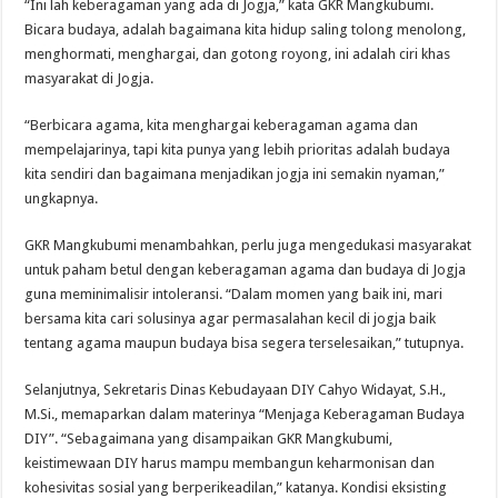
“Ini lah keberagaman yang ada di Jogja,” kata GKR Mangkubumi.
Bicara budaya, adalah bagaimana kita hidup saling tolong menolong,
menghormati, menghargai, dan gotong royong, ini adalah ciri khas
masyarakat di Jogja.
“Berbicara agama, kita menghargai keberagaman agama dan
mempelajarinya, tapi kita punya yang lebih prioritas adalah budaya
kita sendiri dan bagaimana menjadikan jogja ini semakin nyaman,”
ungkapnya.
GKR Mangkubumi menambahkan, perlu juga mengedukasi masyarakat
untuk paham betul dengan keberagaman agama dan budaya di Jogja
guna meminimalisir intoleransi. “Dalam momen yang baik ini, mari
bersama kita cari solusinya agar permasalahan kecil di jogja baik
tentang agama maupun budaya bisa segera terselesaikan,” tutupnya.
Selanjutnya, Sekretaris Dinas Kebudayaan DIY Cahyo Widayat, S.H.,
M.Si., memaparkan dalam materinya “Menjaga Keberagaman Budaya
DIY”. “Sebagaimana yang disampaikan GKR Mangkubumi,
keistimewaan DIY harus mampu membangun keharmonisan dan
kohesivitas sosial yang berperikeadilan,” katanya. Kondisi eksisting