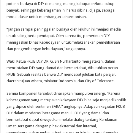
potensi budaya di DIY di masing-masing kabupaten/kota cukup
banyak, sehingga keberagaman ini harus dibina, dijaga, sebagai
modal dasar untuk membangun keharmonisan.
“Jangan sampai peninggalan budaya oleh leluhur ini menjadi media
untuk saling beda pendapat. Oleh karena itu, pemerintah DIY
menugaskan Dinas Kebudayaan untuk melaksanakan pemeliharaan
dan pengembangan kebudayaan,” ungkapnya.
Wakil Ketua FKUB DIY DR. G. Sri Nurhartanto mengatakan, dalam
menciptakan DIY yang damai dan bermartabat, dibutuhkan peran
FKUB. Sebuah realitas bahwa DIY mendapat julukan kota pelajar,
daerah tujuan wisata, miniatur Indonesia, dan City of Tolerance.
Semua komponen tersebut diharapkan mampu bersinergi, “Karena
keberagaman yang merupakan kekayaan DIY bisa saja menjadi konflik
yang dipicu oleh sentimen SARA,” ungkapnya. Adapaun kegiatan FKUB
DIY dalam moderasi beragama menuju DIY yang damai dan
bermartabat dapat diwujudkan melalui dialog tentang Kerukunan
Umat Beragama dengan pihak eksternal dan internal,
menyelenggarakan webinar tentang peran tokoh agama (pemuka