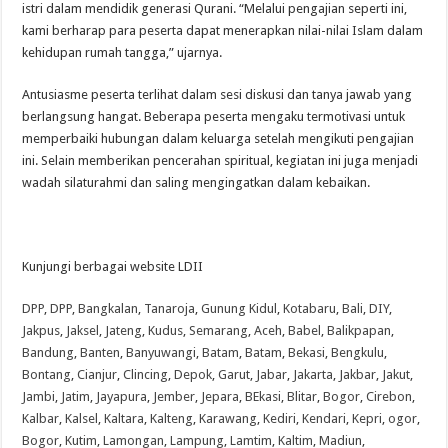
istri dalam mendidik generasi Qurani. “Melalui pengajian seperti ini,
kami berharap para peserta dapat menerapkan nilai-nilai Islam dalam
kehidupan rumah tangga,” ujarnya.
Antusiasme peserta terlihat dalam sesi diskusi dan tanya jawab yang
berlangsung hangat. Beberapa peserta mengaku termotivasi untuk
memperbaiki hubungan dalam keluarga setelah mengikuti pengajian
ini. Selain memberikan pencerahan spiritual, kegiatan ini juga menjadi
wadah silaturahmi dan saling mengingatkan dalam kebaikan.
Kunjungi berbagai website LDII
DPP
,
DPP
,
Bangkalan
,
Tanaroja
,
Gunung Kidul
,
Kotabaru
,
Bali
,
DIY
,
Jakpus
,
Jaksel
,
Jateng
,
Kudus
,
Semarang
,
Aceh
,
Babel
,
Balikpapan
,
Bandung
,
Banten
,
Banyuwangi
,
Batam
,
Batam
,
Bekasi
,
Bengkulu
,
Bontang
,
Cianjur
,
Clincing
,
Depok
,
Garut
,
Jabar
,
Jakarta
,
Jakbar
,
Jakut
,
Jambi
,
Jatim
,
Jayapura
,
Jember
,
Jepara
,
BEkasi
,
Blitar
,
Bogor
,
Cirebon
,
Kalbar
,
Kalsel
,
Kaltara
,
Kalteng
,
Karawang
,
Kediri
,
Kendari
,
Kepri
,
ogor
,
Bogor
,
Kutim
,
Lamongan
,
Lampung
,
Lamtim
,
Kaltim
,
Madiun
,