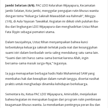
Jambi Selatan (6/6).
PAC LDII Kelurahan Wijayapura, Kecamatan
Jambi Selatan, Kota Jambi, menggelar pengajian rutin khusus wanita
dengan tema “Keluarga Sakinah Mawaddah wa Rahmah”, Minggu
(1/6), di Aula Yayasan Tawakkal. Kegiatan ini diikuti oleh puluhan ibu-
ibu dari lingkungan LDII Wijayapura dan menghadirkan Ustaz Rihan
Fata Iliyyin sebagai pemateri utama.
Dalam tausiyahnya, Ustaz Rihan menyampaikan bahwa kunci
terbentuknya keluarga sakinah terletak pada niat dan kesungguhan
suami istri dalam beribadah serta saling mendukung satu sama lain.
“Suami dan istri harus sama-sama berniat karena Allah, ingin
bersama-sama masuk surga-Nya,” tegasnya.
Ia juga memaparkan berbagai hadis Nabi Muhammad SAW yang
membahas hak dan kewajiban dalam rumah tangga, disertai nasihat
praktis untuk menghadapi dinamika kehidupan berkeluarga.
Sementara itu, Ketua PAC LDII Wijayapura, Amiruddin, menjelaskan
bahwa kegiatan ini merupakan bagian dari program rutin pembinaan
keagamaan khusus wanita. Ia menekankan pentingnya peran ibu dan