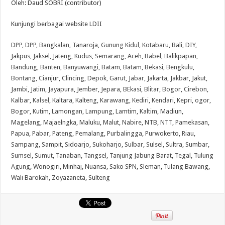
Oleh: Daud SOBRI (contributor)
Kunjungi berbagai website LDII
DPP
,
DPP
,
Bangkalan
,
Tanaroja
,
Gunung Kidul
,
Kotabaru
,
Bali
,
DIY
,
Jakpus
,
Jaksel
,
Jateng
,
Kudus
,
Semarang
,
Aceh
,
Babel
,
Balikpapan
,
Bandung
,
Banten
,
Banyuwangi
,
Batam
,
Batam
,
Bekasi
,
Bengkulu
,
Bontang
,
Cianjur
,
Clincing
,
Depok
,
Garut
,
Jabar
,
Jakarta
,
Jakbar
,
Jakut
,
Jambi
,
Jatim
,
Jayapura
,
Jember
,
Jepara
,
BEkasi
,
Blitar
,
Bogor
,
Cirebon
,
Kalbar
,
Kalsel
,
Kaltara
,
Kalteng
,
Karawang
,
Kediri
,
Kendari
,
Kepri
,
ogor
,
Bogor
,
Kutim
,
Lamongan
,
Lampung
,
Lamtim
,
Kaltim
,
Madiun
,
Magelang
,
Majaelngka
,
Maluku
,
Malut
,
Nabire
,
NTB
,
NTT
,
Pamekasan
,
Papua
,
Pabar
,
Pateng
,
Pemalang
,
Purbalingga
,
Purwokerto
,
Riau
,
Sampang
,
Sampit
,
Sidoarjo
,
Sukoharjo
,
Sulbar
,
Sulsel
,
Sultra
,
Sumbar
,
Sumsel
,
Sumut
,
Tanaban
,
Tangsel
,
Tanjung Jabung Barat
,
Tegal
,
Tulung
Agung
,
Wonogiri
,
Minhaj
,
Nuansa
,
Sako SPN
,
Sleman
,
Tulang Bawang
,
Wali Barokah
,
Zoyazaneta
,
Sulteng