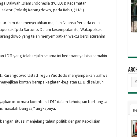
aga Dakwah Islam Indonesia (PC LDII) Kecamatan
 sektor (Polesk) Karangdowo, pada Rabu, (11/1).
ilaturahim dan menyerahkan majalah Nuansa Persada edisi
akapolsek Ipda Sartono. Dalam kesempatan itu, Wakapolsek
Karangdowo yang telah menyempatkan waktu bersilaturahim
.
an LDII yang telah tejalin selama ini kedepannya bisa semakin
Arc
LDII Karangdowo Ustad Teguh Widdodo menyampaikan bahwa
Arc
nyajikan konten berupa kegiatan-kegiatan LDII di seluruh
nyajikan informasi kontribusi LDII dalam kehidupan berbangsa
tas masalah bangsa,” ungkapnya.
Re
bangan situasi menjelang tahun politik dengan Kepolisian