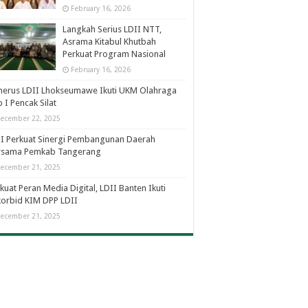
February 16, 2026
Langkah Serius LDII NTT,
Asrama Kitabul Khutbah
Perkuat Program Nasional
February 16, 2026
nerus LDII Lhokseumawe Ikuti UKM Olahraga
 I Pencak Silat
ecember 22, 2025
I Perkuat Sinergi Pembangunan Daerah
rsama Pemkab Tangerang
ecember 21, 2025
kuat Peran Media Digital, LDII Banten Ikuti
orbid KIM DPP LDII
ecember 21, 2025