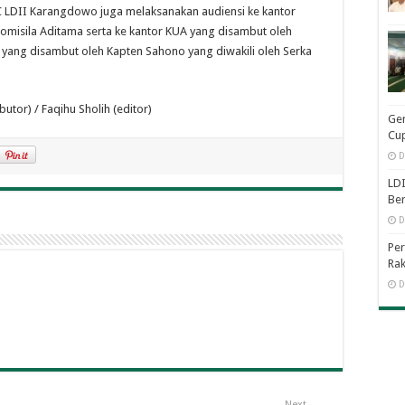
C LDII Karangdowo juga melaksanakan audiensi ke kantor
misila Aditama serta ke kantor KUA yang disambut oleh
ang disambut oleh Kapten Sahono yang diwakili oleh Serka
butor) / Faqihu Sholih (editor)
Ge
Cup
D
LDI
Be
D
Per
Rak
D
Next