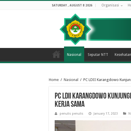
Organisasi
H
SATURDAY , AUGUST 8 2026
Nasional
Seputar NTT
Kesehata
Home
/
Nasional
/
PC LDII Karangdowo Kunjung
PC LDII Karangdowo Kunjungi
Kerja sama
penulis penulis
January 17, 2023
N