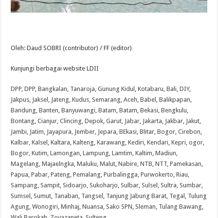
Oleh: Daud SOBRI (contributor) / FF (editor)
Kunjungi berbagai website LDII
DPP
,
DPP
,
Bangkalan
,
Tanaroja
,
Gunung Kidul
,
Kotabaru
,
Bali
,
DIY
,
Jakpus
,
Jaksel
,
Jateng
,
Kudus
,
Semarang
,
Aceh
,
Babel
,
Balikpapan
,
Bandung
,
Banten
,
Banyuwangi
,
Batam
,
Batam
,
Bekasi
,
Bengkulu
,
Bontang
,
Cianjur
,
Clincing
,
Depok
,
Garut
,
Jabar
,
Jakarta
,
Jakbar
,
Jakut
,
Jambi
,
Jatim
,
Jayapura
,
Jember
,
Jepara
,
BEkasi
,
Blitar
,
Bogor
,
Cirebon
,
Kalbar
,
Kalsel
,
Kaltara
,
Kalteng
,
Karawang
,
Kediri
,
Kendari
,
Kepri
,
ogor
,
Bogor
,
Kutim
,
Lamongan
,
Lampung
,
Lamtim
,
Kaltim
,
Madiun
,
Magelang
,
Majaelngka
,
Maluku
,
Malut
,
Nabire
,
NTB
,
NTT
,
Pamekasan
,
Papua
,
Pabar
,
Pateng
,
Pemalang
,
Purbalingga
,
Purwokerto
,
Riau
,
Sampang
,
Sampit
,
Sidoarjo
,
Sukoharjo
,
Sulbar
,
Sulsel
,
Sultra
,
Sumbar
,
Sumsel
,
Sumut
,
Tanaban
,
Tangsel
,
Tanjung Jabung Barat
,
Tegal
,
Tulung
Agung
,
Wonogiri
,
Minhaj
,
Nuansa
,
Sako SPN
,
Sleman
,
Tulang Bawang
,
Wali Barokah
,
Zoyazaneta
,
Sulteng