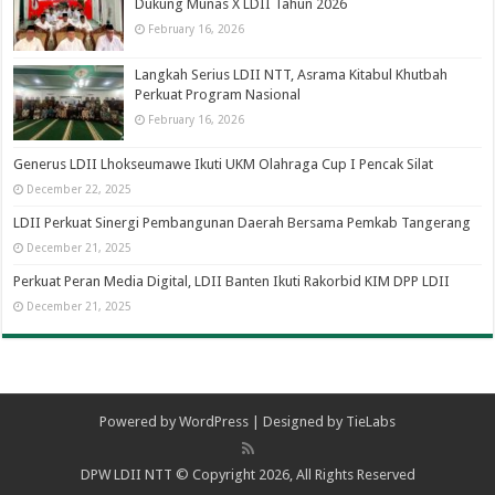
Dukung Munas X LDII Tahun 2026
February 16, 2026
Langkah Serius LDII NTT, Asrama Kitabul Khutbah
Perkuat Program Nasional
February 16, 2026
Generus LDII Lhokseumawe Ikuti UKM Olahraga Cup I Pencak Silat
December 22, 2025
LDII Perkuat Sinergi Pembangunan Daerah Bersama Pemkab Tangerang
December 21, 2025
Perkuat Peran Media Digital, LDII Banten Ikuti Rakorbid KIM DPP LDII
December 21, 2025
Powered by
WordPress
| Designed by
TieLabs
DPW LDII NTT © Copyright 2026, All Rights Reserved