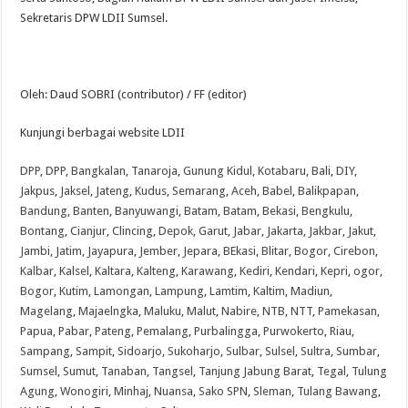
Sekretaris DPW LDII Sumsel.
Oleh: Daud SOBRI (contributor) / FF (editor)
Kunjungi berbagai website LDII
DPP
,
DPP
,
Bangkalan
,
Tanaroja
,
Gunung Kidul
,
Kotabaru
,
Bali
,
DIY
,
Jakpus
,
Jaksel
,
Jateng
,
Kudus
,
Semarang
,
Aceh
,
Babel
,
Balikpapan
,
Bandung
,
Banten
,
Banyuwangi
,
Batam
,
Batam
,
Bekasi
,
Bengkulu
,
Bontang
,
Cianjur
,
Clincing
,
Depok
,
Garut
,
Jabar
,
Jakarta
,
Jakbar
,
Jakut
,
Jambi
,
Jatim
,
Jayapura
,
Jember
,
Jepara
,
BEkasi
,
Blitar
,
Bogor
,
Cirebon
,
Kalbar
,
Kalsel
,
Kaltara
,
Kalteng
,
Karawang
,
Kediri
,
Kendari
,
Kepri
,
ogor
,
Bogor
,
Kutim
,
Lamongan
,
Lampung
,
Lamtim
,
Kaltim
,
Madiun
,
Magelang
,
Majaelngka
,
Maluku
,
Malut
,
Nabire
,
NTB
,
NTT
,
Pamekasan
,
Papua
,
Pabar
,
Pateng
,
Pemalang
,
Purbalingga
,
Purwokerto
,
Riau
,
Sampang
,
Sampit
,
Sidoarjo
,
Sukoharjo
,
Sulbar
,
Sulsel
,
Sultra
,
Sumbar
,
Sumsel
,
Sumut
,
Tanaban
,
Tangsel
,
Tanjung Jabung Barat
,
Tegal
,
Tulung
Agung
,
Wonogiri
,
Minhaj
,
Nuansa
,
Sako SPN
,
Sleman
,
Tulang Bawang
,