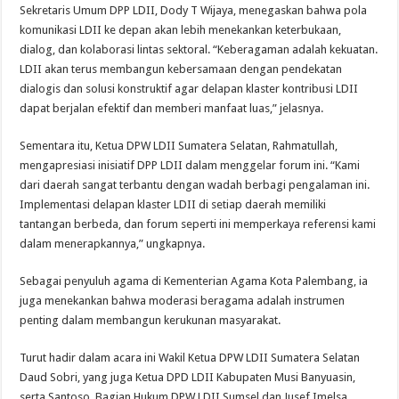
Sekretaris Umum DPP LDII, Dody T Wijaya, menegaskan bahwa pola
komunikasi LDII ke depan akan lebih menekankan keterbukaan,
dialog, dan kolaborasi lintas sektoral. “Keberagaman adalah kekuatan.
LDII akan terus membangun kebersamaan dengan pendekatan
dialogis dan solusi konstruktif agar delapan klaster kontribusi LDII
dapat berjalan efektif dan memberi manfaat luas,” jelasnya.
Sementara itu, Ketua DPW LDII Sumatera Selatan, Rahmatullah,
mengapresiasi inisiatif DPP LDII dalam menggelar forum ini. “Kami
dari daerah sangat terbantu dengan wadah berbagi pengalaman ini.
Implementasi delapan klaster LDII di setiap daerah memiliki
tantangan berbeda, dan forum seperti ini memperkaya referensi kami
dalam menerapkannya,” ungkapnya.
Sebagai penyuluh agama di Kementerian Agama Kota Palembang, ia
juga menekankan bahwa moderasi beragama adalah instrumen
penting dalam membangun kerukunan masyarakat.
Turut hadir dalam acara ini Wakil Ketua DPW LDII Sumatera Selatan
Daud Sobri, yang juga Ketua DPD LDII Kabupaten Musi Banyuasin,
serta Santoso, Bagian Hukum DPW LDII Sumsel dan Jusef Imelsa,