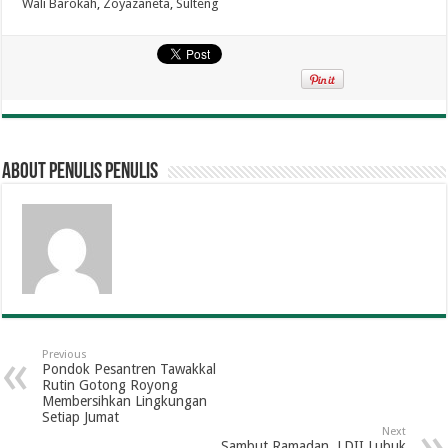
Wali Barokah
,
Zoyazaneta
,
Sulteng
About penulis penulis
Previous
Pondok Pesantren Tawakkal
Rutin Gotong Royong
Membersihkan Lingkungan
Setiap Jumat
Next
Sambut Ramadan, LDII Lubuk