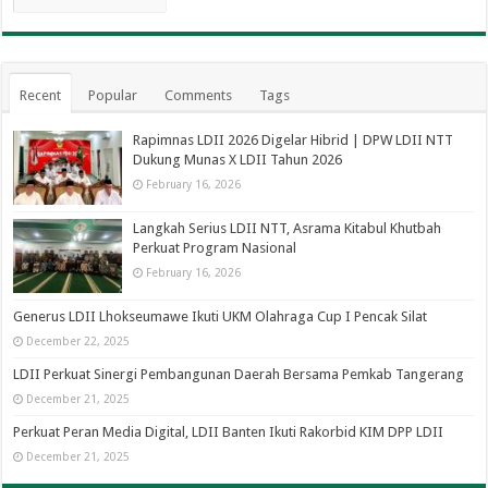
Recent
Popular
Comments
Tags
Rapimnas LDII 2026 Digelar Hibrid | DPW LDII NTT
Dukung Munas X LDII Tahun 2026
February 16, 2026
Langkah Serius LDII NTT, Asrama Kitabul Khutbah
Perkuat Program Nasional
February 16, 2026
Generus LDII Lhokseumawe Ikuti UKM Olahraga Cup I Pencak Silat
December 22, 2025
LDII Perkuat Sinergi Pembangunan Daerah Bersama Pemkab Tangerang
December 21, 2025
Perkuat Peran Media Digital, LDII Banten Ikuti Rakorbid KIM DPP LDII
December 21, 2025