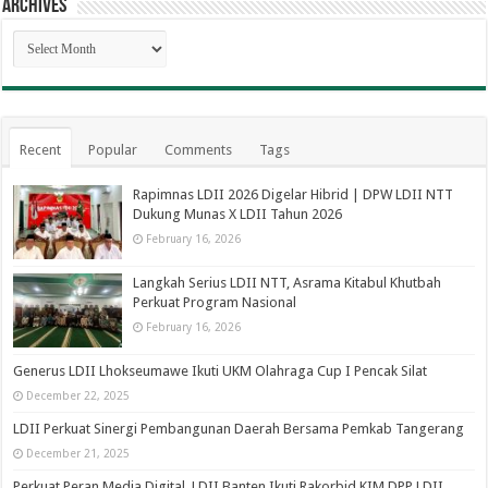
Archives
Archives
Recent
Popular
Comments
Tags
Rapimnas LDII 2026 Digelar Hibrid | DPW LDII NTT
Dukung Munas X LDII Tahun 2026
February 16, 2026
Langkah Serius LDII NTT, Asrama Kitabul Khutbah
Perkuat Program Nasional
February 16, 2026
Generus LDII Lhokseumawe Ikuti UKM Olahraga Cup I Pencak Silat
December 22, 2025
LDII Perkuat Sinergi Pembangunan Daerah Bersama Pemkab Tangerang
December 21, 2025
Perkuat Peran Media Digital, LDII Banten Ikuti Rakorbid KIM DPP LDII