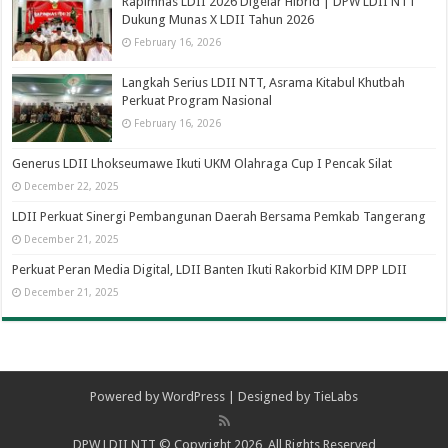
Rapimnas LDII 2026 Digelar Hibrid | DPW LDII NTT
Dukung Munas X LDII Tahun 2026
February 16, 2026
Langkah Serius LDII NTT, Asrama Kitabul Khutbah
Perkuat Program Nasional
February 16, 2026
Generus LDII Lhokseumawe Ikuti UKM Olahraga Cup I Pencak Silat
December 22, 2025
LDII Perkuat Sinergi Pembangunan Daerah Bersama Pemkab Tangerang
December 21, 2025
Perkuat Peran Media Digital, LDII Banten Ikuti Rakorbid KIM DPP LDII
December 21, 2025
Powered by
WordPress
| Designed by
TieLabs
DPW LDII NTT © Copyright 2026, All Rights Reserved