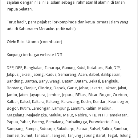
sejalan dengan nilai nilai Islam sebagai rahmatan lil alamin di tanah
Papua Selatan.
Turut hadir, para pejabat Forkompimda dan ketua ormas Islam yang
ada di Kabupaten Merauke. (edit: nabil)
Oleh: Bekti Utomo (contributor)
Kunjungi berbagai website LDII
DPP
,
DPP
,
Bangkalan
,
Tanaroja
,
Gunung Kidul
,
Kotabaru
,
Bali
,
DIY
,
Jakpus
,
Jaksel
,
Jateng
,
Kudus
,
Semarang
,
Aceh
,
Babel
,
Balikpapan
,
Bandung
,
Banten
,
Banyuwangi
,
Batam
,
Batam
,
Bekasi
,
Bengkulu
,
Bontang
,
Cianjur
,
Clincing
,
Depok
,
Garut
,
Jabar
,
Jakarta
,
Jakbar
,
Jakut
,
Jambi
,
Jatim
,
Jayapura
,
Jember
,
Jepara
,
BEkasi
,
Blitar
,
Bogor
,
Cirebon
,
Kalbar
,
Kalsel
,
Kaltara
,
Kalteng
,
Karawang
,
Kediri
,
Kendari
,
Kepri
,
ogor
,
Bogor
,
Kutim
,
Lamongan
,
Lampung
,
Lamtim
,
Kaltim
,
Madiun
,
Magelang
,
Majaelngka
,
Maluku
,
Malut
,
Nabire
,
NTB
,
NTT
,
Pamekasan
,
Papua
,
Pabar
,
Pateng
,
Pemalang
,
Purbalingga
,
Purwokerto
,
Riau
,
Sampang
,
Sampit
,
Sidoarjo
,
Sukoharjo
,
Sulbar
,
Sulsel
,
Sultra
,
Sumbar
,
Sumsel
,
Sumut
,
Tanaban
,
Tangsel
,
Tanjung Jabung Barat
,
Tegal
,
Tulung