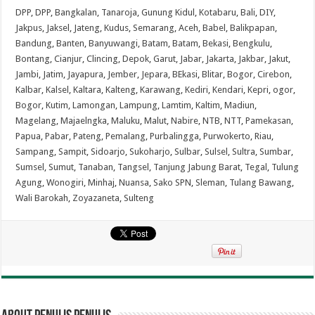
DPP
,
DPP
,
Bangkalan
,
Tanaroja
,
Gunung Kidul
,
Kotabaru
,
Bali
,
DIY
,
Jakpus
,
Jaksel
,
Jateng
,
Kudus
,
Semarang
,
Aceh
,
Babel
,
Balikpapan
,
Bandung
,
Banten
,
Banyuwangi
,
Batam
,
Batam
,
Bekasi
,
Bengkulu
,
Bontang
,
Cianjur
,
Clincing
,
Depok
,
Garut
,
Jabar
,
Jakarta
,
Jakbar
,
Jakut
,
Jambi
,
Jatim
,
Jayapura
,
Jember
,
Jepara
,
BEkasi
,
Blitar
,
Bogor
,
Cirebon
,
Kalbar
,
Kalsel
,
Kaltara
,
Kalteng
,
Karawang
,
Kediri
,
Kendari
,
Kepri
,
ogor
,
Bogor
,
Kutim
,
Lamongan
,
Lampung
,
Lamtim
,
Kaltim
,
Madiun
,
Magelang
,
Majaelngka
,
Maluku
,
Malut
,
Nabire
,
NTB
,
NTT
,
Pamekasan
,
Papua
,
Pabar
,
Pateng
,
Pemalang
,
Purbalingga
,
Purwokerto
,
Riau
,
Sampang
,
Sampit
,
Sidoarjo
,
Sukoharjo
,
Sulbar
,
Sulsel
,
Sultra
,
Sumbar
,
Sumsel
,
Sumut
,
Tanaban
,
Tangsel
,
Tanjung Jabung Barat
,
Tegal
,
Tulung
Agung
,
Wonogiri
,
Minhaj
,
Nuansa
,
Sako SPN
,
Sleman
,
Tulang Bawang
,
Wali Barokah
,
Zoyazaneta
,
Sulteng