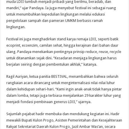
muda LDII tumbuh menjadi pribadi yang berilmu, beradab, dan
mandiri,” ujar Pandaya. Ia juga menyebut festival ini sebagai ruang
untuk menumbuhkan kepedulian lingkungan melalui edukasi
pengelolaan sampah dan pameran UMKM berbasis ramah
lingkungan.
Festival ini juga menghadirkan stand karya remaja LDII, seperti batik
ecoprint, ecoenzim, camilan sehat, hingga kerajinan dari bahan daur
ulang. Pandaya menekankan pentingnya prinsip reduce, reuse, recycle
untuk ditanamkan sejak dini. “Kesadaran menjaga lingkungan harus
berjalan seiring dengan pembentukan akhlak,” katanya.
Ragil Auriyan, ketua panitia BESTIVAL, menambahkan bahwa seluruh
rangkaian acara dirancang untuk menginternalisasi nilai-nilai luhur
dalam kehidupan sehari-hari. “Kami ingin anak-anak tidak hanya pintar
dalam lomba, tetapi juga terbiasa menjalankan 29 karakter luhur yang
menjadi fondasi pembinaan generus LDII,” ujarnya.
Sejumlah pejabat hadir membuka dan mendukung kegiatan ini. Hadir
mewakili Bupati Kulon Progo, Asisten Pemerintahan dan Kesejahteraan
Rakyat Sekretariat Daerah Kulon Progo, Jazil Ambar Was’an, secara