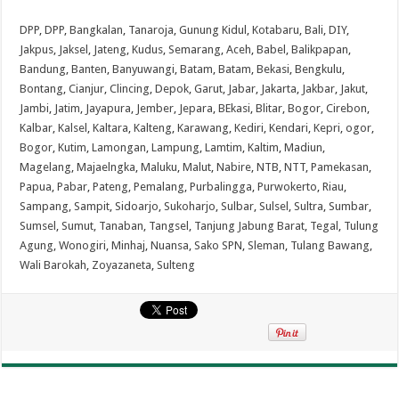
DPP
,
DPP
,
Bangkalan
,
Tanaroja
,
Gunung Kidul
,
Kotabaru
,
Bali
,
DIY
,
Jakpus
,
Jaksel
,
Jateng
,
Kudus
,
Semarang
,
Aceh
,
Babel
,
Balikpapan
,
Bandung
,
Banten
,
Banyuwangi
,
Batam
,
Batam
,
Bekasi
,
Bengkulu
,
Bontang
,
Cianjur
,
Clincing
,
Depok
,
Garut
,
Jabar
,
Jakarta
,
Jakbar
,
Jakut
,
Jambi
,
Jatim
,
Jayapura
,
Jember
,
Jepara
,
BEkasi
,
Blitar
,
Bogor
,
Cirebon
,
Kalbar
,
Kalsel
,
Kaltara
,
Kalteng
,
Karawang
,
Kediri
,
Kendari
,
Kepri
,
ogor
,
Bogor
,
Kutim
,
Lamongan
,
Lampung
,
Lamtim
,
Kaltim
,
Madiun
,
Magelang
,
Majaelngka
,
Maluku
,
Malut
,
Nabire
,
NTB
,
NTT
,
Pamekasan
,
Papua
,
Pabar
,
Pateng
,
Pemalang
,
Purbalingga
,
Purwokerto
,
Riau
,
Sampang
,
Sampit
,
Sidoarjo
,
Sukoharjo
,
Sulbar
,
Sulsel
,
Sultra
,
Sumbar
,
Sumsel
,
Sumut
,
Tanaban
,
Tangsel
,
Tanjung Jabung Barat
,
Tegal
,
Tulung
Agung
,
Wonogiri
,
Minhaj
,
Nuansa
,
Sako SPN
,
Sleman
,
Tulang Bawang
,
Wali Barokah
,
Zoyazaneta
,
Sulteng