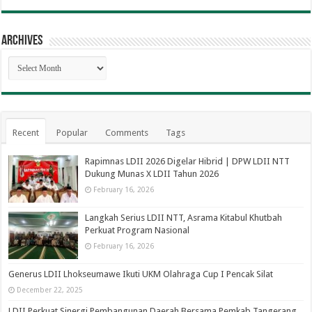
Archives
Archives
Recent
Popular
Comments
Tags
Rapimnas LDII 2026 Digelar Hibrid | DPW LDII NTT
Dukung Munas X LDII Tahun 2026
February 16, 2026
Langkah Serius LDII NTT, Asrama Kitabul Khutbah
Perkuat Program Nasional
February 16, 2026
Generus LDII Lhokseumawe Ikuti UKM Olahraga Cup I Pencak Silat
December 22, 2025
LDII Perkuat Sinergi Pembangunan Daerah Bersama Pemkab Tangerang