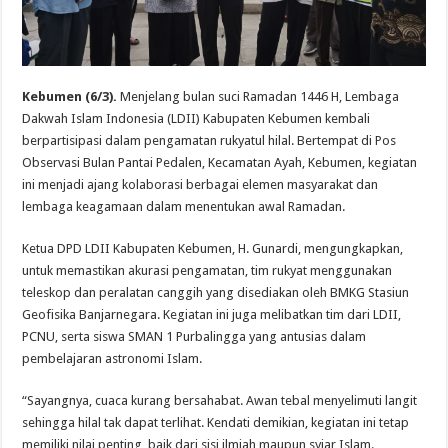
Kebumen (6/3).
Menjelang bulan suci Ramadan 1446 H, Lembaga
Dakwah Islam Indonesia (LDII) Kabupaten Kebumen kembali
berpartisipasi dalam pengamatan rukyatul hilal. Bertempat di Pos
Observasi Bulan Pantai Pedalen, Kecamatan Ayah, Kebumen, kegiatan
ini menjadi ajang kolaborasi berbagai elemen masyarakat dan
lembaga keagamaan dalam menentukan awal Ramadan.
Ketua DPD LDII Kabupaten Kebumen, H. Gunardi, mengungkapkan,
untuk memastikan akurasi pengamatan, tim rukyat menggunakan
teleskop dan peralatan canggih yang disediakan oleh BMKG Stasiun
Geofisika Banjarnegara. Kegiatan ini juga melibatkan tim dari LDII,
PCNU, serta siswa SMAN 1 Purbalingga yang antusias dalam
pembelajaran astronomi Islam.
“Sayangnya, cuaca kurang bersahabat. Awan tebal menyelimuti langit
sehingga hilal tak dapat terlihat. Kendati demikian, kegiatan ini tetap
memiliki nilai penting, baik dari sisi ilmiah maupun syiar Islam.