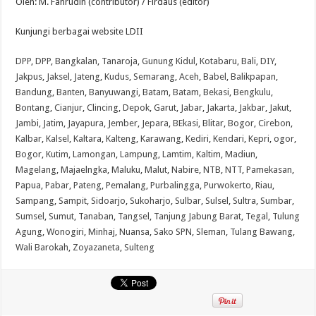
Oleh: M. Fahrudin (contributor) / Firdaus (editor)
Kunjungi berbagai website LDII
DPP
,
DPP
,
Bangkalan
,
Tanaroja
,
Gunung Kidul
,
Kotabaru
,
Bali
,
DIY
,
Jakpus
,
Jaksel
,
Jateng
,
Kudus
,
Semarang
,
Aceh
,
Babel
,
Balikpapan
,
Bandung
,
Banten
,
Banyuwangi
,
Batam
,
Batam
,
Bekasi
,
Bengkulu
,
Bontang
,
Cianjur
,
Clincing
,
Depok
,
Garut
,
Jabar
,
Jakarta
,
Jakbar
,
Jakut
,
Jambi
,
Jatim
,
Jayapura
,
Jember
,
Jepara
,
BEkasi
,
Blitar
,
Bogor
,
Cirebon
,
Kalbar
,
Kalsel
,
Kaltara
,
Kalteng
,
Karawang
,
Kediri
,
Kendari
,
Kepri
,
ogor
,
Bogor
,
Kutim
,
Lamongan
,
Lampung
,
Lamtim
,
Kaltim
,
Madiun
,
Magelang
,
Majaelngka
,
Maluku
,
Malut
,
Nabire
,
NTB
,
NTT
,
Pamekasan
,
Papua
,
Pabar
,
Pateng
,
Pemalang
,
Purbalingga
,
Purwokerto
,
Riau
,
Sampang
,
Sampit
,
Sidoarjo
,
Sukoharjo
,
Sulbar
,
Sulsel
,
Sultra
,
Sumbar
,
Sumsel
,
Sumut
,
Tanaban
,
Tangsel
,
Tanjung Jabung Barat
,
Tegal
,
Tulung
Agung
,
Wonogiri
,
Minhaj
,
Nuansa
,
Sako SPN
,
Sleman
,
Tulang Bawang
,
Wali Barokah
,
Zoyazaneta
,
Sulteng