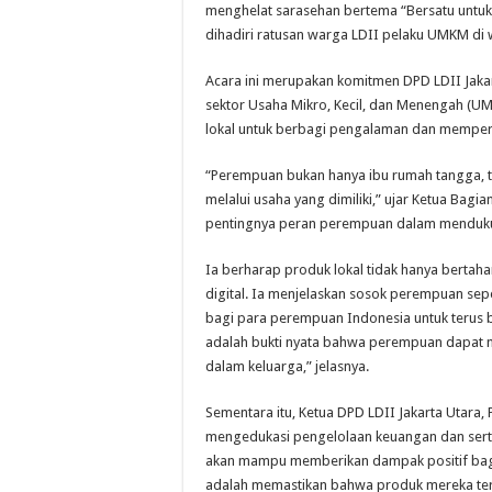
menghelat sarasehan bertema “Bersatu untuk B
dihadiri ratusan warga LDII pelaku UMKM di w
Acara ini merupakan komitmen DPD LDII Jak
sektor Usaha Mikro, Kecil, dan Menengah (
lokal untuk berbagi pengalaman dan memper
“Perempuan bukan hanya ibu rumah tangga, t
melalui usaha yang dimiliki,” ujar Ketua Bagi
pentingnya peran perempuan dalam menduku
Ia berharap produk lokal tidak hanya bertah
digital. Ia menjelaskan sosok perempuan sepe
bagi para perempuan Indonesia untuk terus
adalah bukti nyata bahwa perempuan dapat 
dalam keluarga,” jelasnya.
Sementara itu, Ketua DPD LDII Jakarta Utara,
mengedukasi pengelolaan keuangan dan serti
akan mampu memberikan dampak positif bagi 
adalah memastikan bahwa produk mereka terj