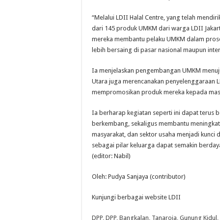
“Melalui LDII Halal Centre, yang telah mendiri
dari 145 produk UMKM dari warga LDII Jakarta
mereka membantu pelaku UMKM dalam proses 
lebih bersaing di pasar nasional maupun inte
Ia menjelaskan pengembangan UMKM menuju pa
Utara juga merencanakan penyelenggaraan LD
mempromosikan produk mereka kepada masy
Ia berharap kegiatan seperti ini dapat teru
berkembang, sekaligus membantu meningkatka
masyarakat, dan sektor usaha menjadi kunci
sebagai pilar keluarga dapat semakin berda
(editor: Nabil)
Oleh: Pudya Sanjaya (contributor)
Kunjungi berbagai website LDII
DPP
,
DPP
,
Bangkalan
,
Tanaroja
,
Gunung Kidul
,