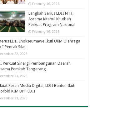
February 16, 2026
Langkah Serius LDII NTT,
Asrama Kitabul Khutbah
Perkuat Program Nasional
February 16, 2026
nerus LDII Lhokseumawe Ikuti UKM Olahraga
 I Pencak Silat
ecember 22, 2025
I Perkuat Sinergi Pembangunan Daerah
rsama Pemkab Tangerang
ecember 21, 2025
kuat Peran Media Digital, LDII Banten Ikuti
orbid KIM DPP LDII
ecember 21, 2025