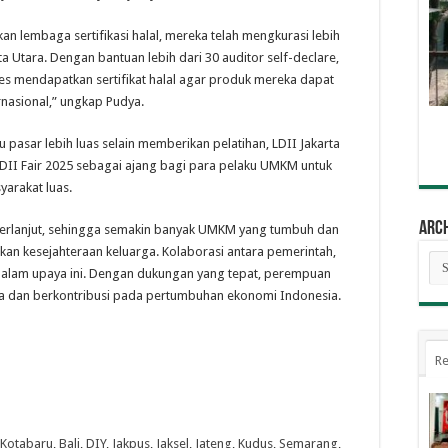
kan lembaga sertifikasi halal, mereka telah mengkurasi lebih
 Utara. Dengan bantuan lebih dari 30 auditor self-declare,
mendapatkan sertifikat halal agar produk mereka dapat
rnasional,” ungkap Pudya.
sar lebih luas selain memberikan pelatihan, LDII Jakarta
II Fair 2025 sebagai ajang bagi para pelaku UMKM untuk
arakat luas.
Arc
s berlanjut, sehingga semakin banyak UMKM yang tumbuh dan
n kesejahteraan keluarga. Kolaborasi antara pemerintah,
Arc
 dalam upaya ini. Dengan dukungan yang tepat, perempuan
ya dan berkontribusi pada pertumbuhan ekonomi Indonesia.
Re
Kotabaru
,
Bali
,
DIY
,
Jakpus
,
Jaksel
,
Jateng
,
Kudus
,
Semarang
,