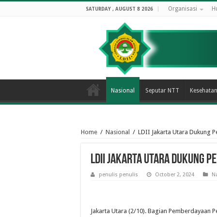
Organisasi
H
SATURDAY , AUGUST 8 2026
Nasional
Seputar NTT
Kesehata
Home
/
Nasional
/
LDII Jakarta Utara Dukung
LDII Jakarta Utara Dukung 
penulis penulis
October 2, 2024
N
Jakarta Utara (2/10). Bagian Pemberdayaan 