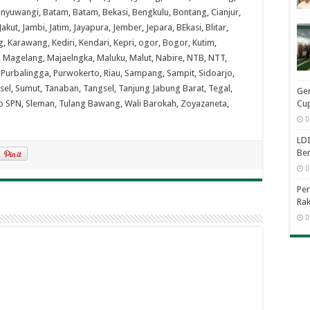
nyuwangi
,
Batam
,
Batam
,
Bekasi
,
Bengkulu
,
Bontang
,
Cianjur
,
Jakut
,
Jambi
,
Jatim
,
Jayapura
,
Jember
,
Jepara
,
BEkasi
,
Blitar
,
g
,
Karawang
,
Kediri
,
Kendari
,
Kepri
,
ogor
,
Bogor
,
Kutim
,
,
Magelang
,
Majaelngka
,
Maluku
,
Malut
,
Nabire
,
NTB
,
NTT
,
,
Purbalingga
,
Purwokerto
,
Riau
,
Sampang
,
Sampit
,
Sidoarjo
,
sel
,
Sumut
,
Tanaban
,
Tangsel
,
Tanjung Jabung Barat
,
Tegal
,
Ge
o SPN
,
Sleman
,
Tulang Bawang
,
Wali Barokah
,
Zoyazaneta
,
Cup
D
LDI
Be
D
Per
Rak
D