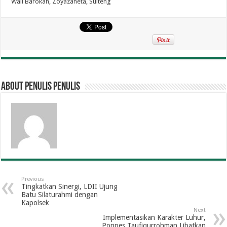
Wali Barokah
,
Zoyazaneta
,
Sulteng
About penulis penulis
Previous
Tingkatkan Sinergi, LDII Ujung
Batu Silaturahmi dengan
Kapolsek
Next
Implementasikan Karakter Luhur,
Ponpes Taufiqurrohman Libatkan