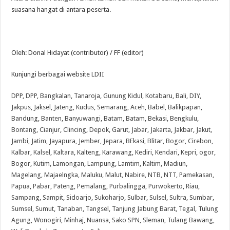
suasana hangat di antara peserta.
Oleh: Donal Hidayat (contributor) / FF (editor)
Kunjungi berbagai website LDII
DPP
,
DPP
,
Bangkalan
,
Tanaroja
,
Gunung Kidul
,
Kotabaru
,
Bali
,
DIY
,
Jakpus
,
Jaksel
,
Jateng
,
Kudus
,
Semarang
,
Aceh
,
Babel
,
Balikpapan
,
Bandung
,
Banten
,
Banyuwangi
,
Batam
,
Batam
,
Bekasi
,
Bengkulu
,
Bontang
,
Cianjur
,
Clincing
,
Depok
,
Garut
,
Jabar
,
Jakarta
,
Jakbar
,
Jakut
,
Jambi
,
Jatim
,
Jayapura
,
Jember
,
Jepara
,
BEkasi
,
Blitar
,
Bogor
,
Cirebon
,
Kalbar
,
Kalsel
,
Kaltara
,
Kalteng
,
Karawang
,
Kediri
,
Kendari
,
Kepri
,
ogor
,
Bogor
,
Kutim
,
Lamongan
,
Lampung
,
Lamtim
,
Kaltim
,
Madiun
,
Magelang
,
Majaelngka
,
Maluku
,
Malut
,
Nabire
,
NTB
,
NTT
,
Pamekasan
,
Papua
,
Pabar
,
Pateng
,
Pemalang
,
Purbalingga
,
Purwokerto
,
Riau
,
Sampang
,
Sampit
,
Sidoarjo
,
Sukoharjo
,
Sulbar
,
Sulsel
,
Sultra
,
Sumbar
,
Sumsel
,
Sumut
,
Tanaban
,
Tangsel
,
Tanjung Jabung Barat
,
Tegal
,
Tulung
Agung
,
Wonogiri
,
Minhaj
,
Nuansa
,
Sako SPN
,
Sleman
,
Tulang Bawang
,