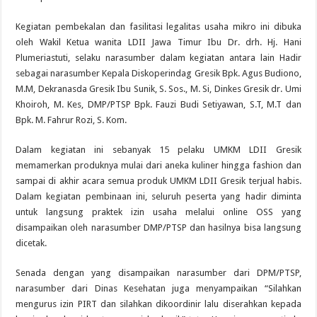
Kegiatan pembekalan dan fasilitasi legalitas usaha mikro ini dibuka
oleh Wakil Ketua wanita LDII Jawa Timur Ibu Dr. drh. Hj. Hani
Plumeriastuti, selaku narasumber dalam kegiatan antara lain Hadir
sebagai narasumber Kepala Diskoperindag Gresik Bpk. Agus Budiono,
M.M, Dekranasda Gresik Ibu Sunik, S. Sos., M. Si, Dinkes Gresik dr. Umi
Khoiroh, M. Kes, DMP/PTSP Bpk. Fauzi Budi Setiyawan, S.T, M.T dan
Bpk. M. Fahrur Rozi, S. Kom.
Dalam kegiatan ini sebanyak 15 pelaku UMKM LDII Gresik
memamerkan produknya mulai dari aneka kuliner hingga fashion dan
sampai di akhir acara semua produk UMKM LDII Gresik terjual habis.
Dalam kegiatan pembinaan ini, seluruh peserta yang hadir diminta
untuk langsung praktek izin usaha melalui online OSS yang
disampaikan oleh narasumber DMP/PTSP dan hasilnya bisa langsung
dicetak.
Senada dengan yang disampaikan narasumber dari DPM/PTSP,
narasumber dari Dinas Kesehatan juga menyampaikan “Silahkan
mengurus izin PIRT dan silahkan dikoordinir lalu diserahkan kepada