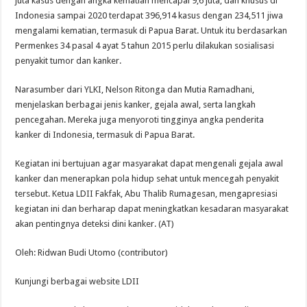
juta kasus dengan angka kematian mencapai 9,6 juta, dan khusus di
Indonesia sampai 2020 terdapat 396,914 kasus dengan 234,511 jiwa
mengalami kematian, termasuk di Papua Barat. Untuk itu berdasarkan
Permenkes 34 pasal 4 ayat 5 tahun 2015 perlu dilakukan sosialisasi
penyakit tumor dan kanker.
Narasumber dari YLKI, Nelson Ritonga dan Mutia Ramadhani,
menjelaskan berbagai jenis kanker, gejala awal, serta langkah
pencegahan. Mereka juga menyoroti tingginya angka penderita
kanker di Indonesia, termasuk di Papua Barat.
Kegiatan ini bertujuan agar masyarakat dapat mengenali gejala awal
kanker dan menerapkan pola hidup sehat untuk mencegah penyakit
tersebut. Ketua LDII Fakfak, Abu Thalib Rumagesan, mengapresiasi
kegiatan ini dan berharap dapat meningkatkan kesadaran masyarakat
akan pentingnya deteksi dini kanker. (AT)
Oleh: Ridwan Budi Utomo (contributor)
Kunjungi berbagai website LDII