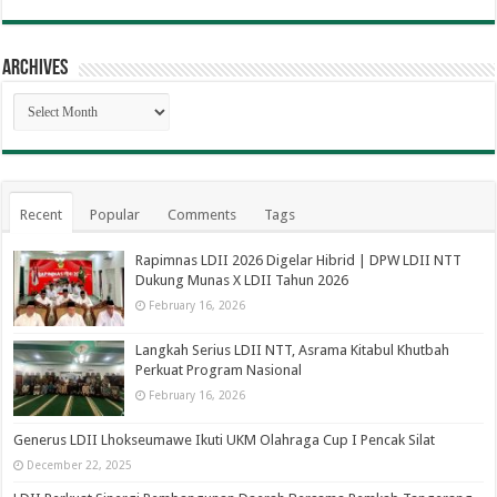
Archives
Archives
Recent
Popular
Comments
Tags
Rapimnas LDII 2026 Digelar Hibrid | DPW LDII NTT
Dukung Munas X LDII Tahun 2026
February 16, 2026
Langkah Serius LDII NTT, Asrama Kitabul Khutbah
Perkuat Program Nasional
February 16, 2026
Generus LDII Lhokseumawe Ikuti UKM Olahraga Cup I Pencak Silat
December 22, 2025