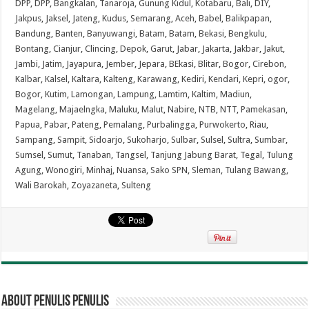
DPP
,
DPP
,
Bangkalan
,
Tanaroja
,
Gunung Kidul
,
Kotabaru
,
Bali
,
DIY
,
Jakpus
,
Jaksel
,
Jateng
,
Kudus
,
Semarang
,
Aceh
,
Babel
,
Balikpapan
,
Bandung
,
Banten
,
Banyuwangi
,
Batam
,
Batam
,
Bekasi
,
Bengkulu
,
Bontang
,
Cianjur
,
Clincing
,
Depok
,
Garut
,
Jabar
,
Jakarta
,
Jakbar
,
Jakut
,
Jambi
,
Jatim
,
Jayapura
,
Jember
,
Jepara
,
BEkasi
,
Blitar
,
Bogor
,
Cirebon
,
Kalbar
,
Kalsel
,
Kaltara
,
Kalteng
,
Karawang
,
Kediri
,
Kendari
,
Kepri
,
ogor
,
Bogor
,
Kutim
,
Lamongan
,
Lampung
,
Lamtim
,
Kaltim
,
Madiun
,
Magelang
,
Majaelngka
,
Maluku
,
Malut
,
Nabire
,
NTB
,
NTT
,
Pamekasan
,
Papua
,
Pabar
,
Pateng
,
Pemalang
,
Purbalingga
,
Purwokerto
,
Riau
,
Sampang
,
Sampit
,
Sidoarjo
,
Sukoharjo
,
Sulbar
,
Sulsel
,
Sultra
,
Sumbar
,
Sumsel
,
Sumut
,
Tanaban
,
Tangsel
,
Tanjung Jabung Barat
,
Tegal
,
Tulung
Agung
,
Wonogiri
,
Minhaj
,
Nuansa
,
Sako SPN
,
Sleman
,
Tulang Bawang
,
Wali Barokah
,
Zoyazaneta
,
Sulteng
About penulis penulis