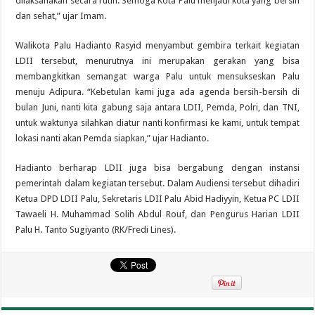
dilaksanakan secara rutin. Semoga Kota Palu menjadi kota yang bersih
dan sehat,” ujar Imam.
Walikota Palu Hadianto Rasyid menyambut gembira terkait kegiatan
LDII tersebut, menurutnya ini merupakan gerakan yang bisa
membangkitkan semangat warga Palu untuk mensukseskan Palu
menuju Adipura. “Kebetulan kami juga ada agenda bersih-bersih di
bulan Juni, nanti kita gabung saja antara LDII, Pemda, Polri, dan TNI,
untuk waktunya silahkan diatur nanti konfirmasi ke kami, untuk tempat
lokasi nanti akan Pemda siapkan,” ujar Hadianto.
Hadianto berharap LDII juga bisa bergabung dengan instansi
pemerintah dalam kegiatan tersebut. Dalam Audiensi tersebut dihadiri
Ketua DPD LDII Palu, Sekretaris LDII Palu Abid Hadiyyin, Ketua PC LDII
Tawaeli H. Muhammad Solih Abdul Rouf, dan Pengurus Harian LDII
Palu H. Tanto Sugiyanto (RK/Fredi Lines).