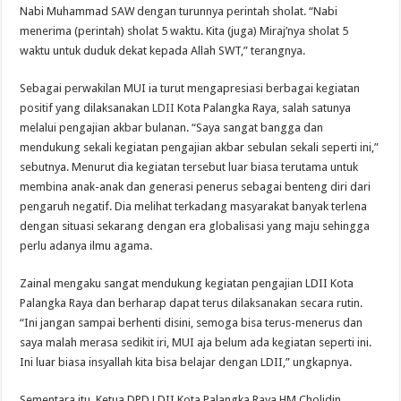
Nabi Muhammad SAW dengan turunnya perintah sholat. “Nabi
menerima (perintah) sholat 5 waktu. Kita (juga) Miraj’nya sholat 5
waktu untuk duduk dekat kepada Allah SWT,” terangnya.
Sebagai perwakilan MUI ia turut mengapresiasi berbagai kegiatan
positif yang dilaksanakan
LDII
Kota Palangka Raya, salah satunya
melalui pengajian akbar bulanan. “Saya sangat bangga dan
mendukung sekali kegiatan pengajian akbar sebulan sekali seperti ini,”
sebutnya. Menurut dia kegiatan tersebut luar biasa terutama untuk
membina anak-anak dan generasi penerus sebagai benteng diri dari
pengaruh negatif. Dia melihat terkadang masyarakat banyak terlena
dengan situasi sekarang dengan era globalisasi yang maju sehingga
perlu adanya ilmu agama.
Zainal mengaku sangat mendukung kegiatan pengajian LDII Kota
Palangka Raya dan berharap dapat terus dilaksanakan secara rutin.
“Ini jangan sampai berhenti disini, semoga bisa terus-menerus dan
saya malah merasa sedikit iri, MUI aja belum ada kegiatan seperti ini.
Ini luar biasa insyallah kita bisa belajar dengan LDII,” ungkapnya.
Sementara itu, Ketua DPD LDII Kota Palangka Raya HM Cholidin