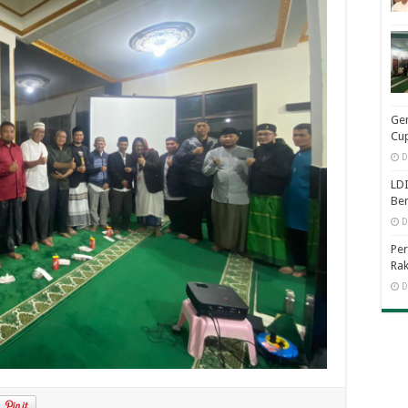
Ge
Cup
D
LDI
Be
D
Per
Rak
D