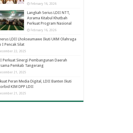
February 16, 2026
Langkah Serius LDII NTT,
Asrama Kitabul Khutbah
Perkuat Program Nasional
February 16, 2026
nerus LDII Lhokseumawe Ikuti UKM Olahraga
 I Pencak Silat
ecember 22, 2025
I Perkuat Sinergi Pembangunan Daerah
rsama Pemkab Tangerang
ecember 21, 2025
kuat Peran Media Digital, LDII Banten Ikuti
orbid KIM DPP LDII
ecember 21, 2025