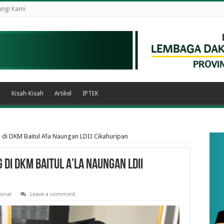
ngi Kami
n
Kisah-Kisah
Artikel
IPTEK
 di DKM Baitul A’la Naungan LDII Cikahuripan
 di DKM Baitul A’la Naungan LDII
onal
Leave a comment