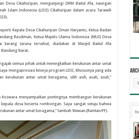
an Desa Cikahuripan, mengunjungi DKM Baitul A’la, naungan
h Islam Indonesia (LDII) Cikahuripan dalam acara Tarawih
023).
 seperti Kepala Desa Cikahuripan Oman Haryanto, Ketua Badan
andang Rasdiman, Ketua Majelis Ulama Indonesia (MUI) Desa
 karang taruna tersebut, diadakan di Masjid Baitul A’la
n Bandung Barat.
gajak semua pihak untuk meningkatkan kerukunan antar umat
 “Saya mengapresiasi kinerja program LDII, khususnya yang ada
Arc
an kerukunan antar umat beragama, silih asih, asah, asuh,”
Arc
an Koswara menyampaikan pentingnya membangun kerukunan
 kepala desa beserta rombongan. Saya sangat setuju bahwa
n kerukunan antar umat beragama,” tambah Wawan.(Ramlan/FF).
Re