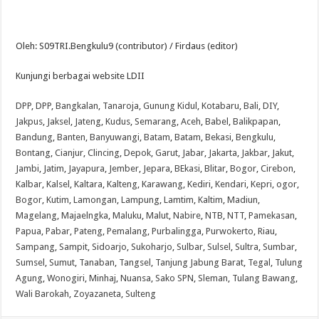
Oleh: S09TRI.Bengkulu9 (contributor) / Firdaus (editor)
Kunjungi berbagai website LDII
DPP
,
DPP
,
Bangkalan
,
Tanaroja
,
Gunung Kidul
,
Kotabaru
,
Bali
,
DIY
,
Jakpus
,
Jaksel
,
Jateng
,
Kudus
,
Semarang
,
Aceh
,
Babel
,
Balikpapan
,
Bandung
,
Banten
,
Banyuwangi
,
Batam
,
Batam
,
Bekasi
,
Bengkulu
,
Bontang
,
Cianjur
,
Clincing
,
Depok
,
Garut
,
Jabar
,
Jakarta
,
Jakbar
,
Jakut
,
Jambi
,
Jatim
,
Jayapura
,
Jember
,
Jepara
,
BEkasi
,
Blitar
,
Bogor
,
Cirebon
,
Kalbar
,
Kalsel
,
Kaltara
,
Kalteng
,
Karawang
,
Kediri
,
Kendari
,
Kepri
,
ogor
,
Bogor
,
Kutim
,
Lamongan
,
Lampung
,
Lamtim
,
Kaltim
,
Madiun
,
Magelang
,
Majaelngka
,
Maluku
,
Malut
,
Nabire
,
NTB
,
NTT
,
Pamekasan
,
Papua
,
Pabar
,
Pateng
,
Pemalang
,
Purbalingga
,
Purwokerto
,
Riau
,
Sampang
,
Sampit
,
Sidoarjo
,
Sukoharjo
,
Sulbar
,
Sulsel
,
Sultra
,
Sumbar
,
Sumsel
,
Sumut
,
Tanaban
,
Tangsel
,
Tanjung Jabung Barat
,
Tegal
,
Tulung
Agung
,
Wonogiri
,
Minhaj
,
Nuansa
,
Sako SPN
,
Sleman
,
Tulang Bawang
,
Wali Barokah
,
Zoyazaneta
,
Sulteng