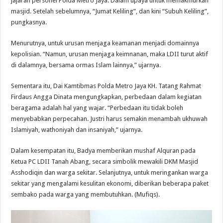
jajaran personel Polda Metro Jaya. Dalam upaya untuk memakmurkan
masjid. Setelah sebelumnya, “Jumat Keliling”, dan kini “Subuh Keliling”,
pungkasnya.
Menurutnya, untuk urusan menjaga keamanan menjadi domainnya
kepolisian. “Namun, urusan menjaga keimnanan, maka LDII turut aktif
di dalamnya, bersama ormas Islam lainnya,” ujarnya.
Sementara itu, Dai Kamtibmas Polda Metro Jaya KH. Tatang Rahmat
Firdaus Angga Dinata mengungkapkan, perbedaan dalam kegiatan
beragama adalah hal yang wajar. “Perbedaan itu tidak boleh
menyebabkan perpecahan. Justri harus semakin menambah ukhuwah
Islamiyah, wathoniyah dan insaniyah,” ujarnya.
Dalam kesempatan itu, Badya memberikan mushaf Alquran pada
Ketua PC LDII Tanah Abang, secara simbolik mewakili DKM Masjid
Asshodiqin dan warga sekitar. Selanjutnya, untuk meringankan warga
sekitar yang mengalami kesulitan ekonomi, diberikan beberapa paket
sembako pada warga yang membutuhkan. (Mufiqs).