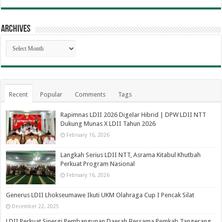
Archives
Archives
Recent
Popular
Comments
Tags
Rapimnas LDII 2026 Digelar Hibrid | DPW LDII NTT
Dukung Munas X LDII Tahun 2026
February 16, 2026
Langkah Serius LDII NTT, Asrama Kitabul Khutbah
Perkuat Program Nasional
February 16, 2026
Generus LDII Lhokseumawe Ikuti UKM Olahraga Cup I Pencak Silat
December 22, 2025
LDII Perkuat Sinergi Pembangunan Daerah Bersama Pemkab Tangerang