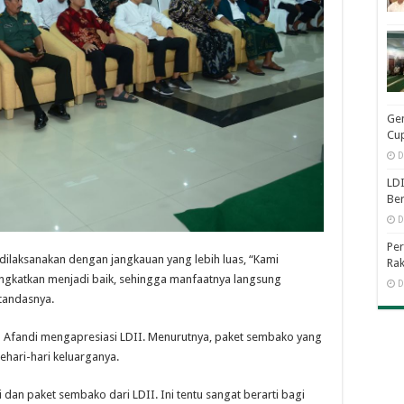
Ge
Cup
D
LDI
Be
D
Per
 dilaksanakan dengan jangkauan yang lebih luas, “Kami
Rak
tingkatkan menjadi baik, sehingga manfaatnya langsung
D
tandasnya.
 Afandi mengapresiasi LDII. Menurutnya, paket sembako yang
hari-hari keluarganya.
 dan paket sembako dari LDII. Ini tentu sangat berarti bagi