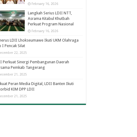
February 16, 2026
Langkah Serius LDII NTT,
Asrama Kitabul Khutbah
Perkuat Program Nasional
February 16, 2026
nerus LDII Lhokseumawe Ikuti UKM Olahraga
 I Pencak Silat
ecember 22, 2025
I Perkuat Sinergi Pembangunan Daerah
rsama Pemkab Tangerang
ecember 21, 2025
kuat Peran Media Digital, LDII Banten Ikuti
orbid KIM DPP LDII
ecember 21, 2025