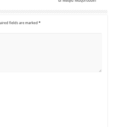
di Masjid Muqorobbin
uired fields are marked
*